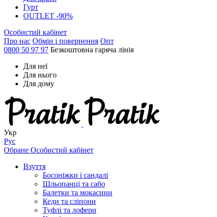
Гурт
OUTLET -90%
Особистий кабінет
Про нас
Обмін і повернення
Опт
0800 50 97 97
Безкоштовна гаряча лінія
Для неї
Для нього
Для дому
Укр
Рус
Обране
Особистий кабінет
Взуття
Босоніжки і сандалі
Шльопанці та сабо
Балетки та мокасини
Кеди та сліпони
Туфлі та лофери