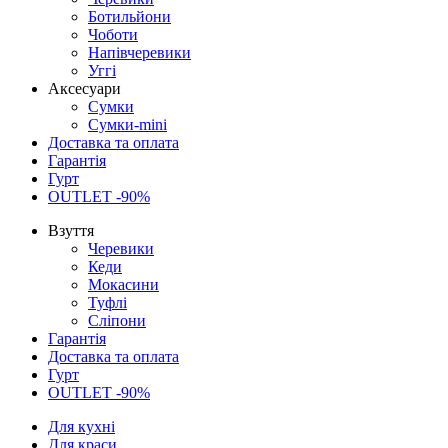
Ботильйони
Чоботи
Напівчеревики
Уггі
Аксесуари
Сумки
Сумки-mini
Доставка та оплата
Гарантія
Гурт
OUTLET -90%
Взуття
Черевики
Кеди
Мокасини
Туфлі
Сліпони
Гарантія
Доставка та оплата
Гурт
OUTLET -90%
Для кухні
Для краси