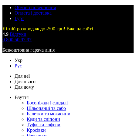
Обмін і повернення
Оплата і доставка
Гурт
Літній розпродаж до -500 грн! Вже на сайті
4.9
Відгуки
0 800 50 97 97
Безкоштовна гаряча лінія
Укр
Рус
Для неї
Для нього
Для дому
Взуття
Босоніжки і сандалі
Шльопанці та сабо
Балетки та мокасини
Кеди та сліпони
Туфлі та лофери
Кросівки
Черевики