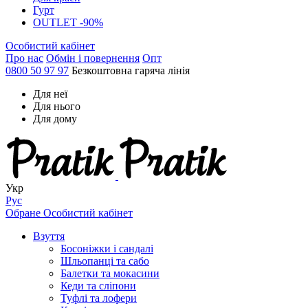
Гурт
OUTLET -90%
Особистий кабінет
Про нас
Обмін і повернення
Опт
0800 50 97 97
Безкоштовна гаряча лінія
Для неї
Для нього
Для дому
Укр
Рус
Обране
Особистий кабінет
Взуття
Босоніжки і сандалі
Шльопанці та сабо
Балетки та мокасини
Кеди та сліпони
Туфлі та лофери