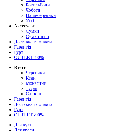
Ботильйони
Чоботи
Напівчеревики
Уггі
Аксесуари
Сумки
Сумки-mini
Доставка та оплата
Гарантія
Гурт
OUTLET -90%
Взуття
Черевики
Кеди
Мокасини
Туфлі
Сліпони
Гарантія
Доставка та оплата
Гурт
OUTLET -90%
Для кухні
Для краси