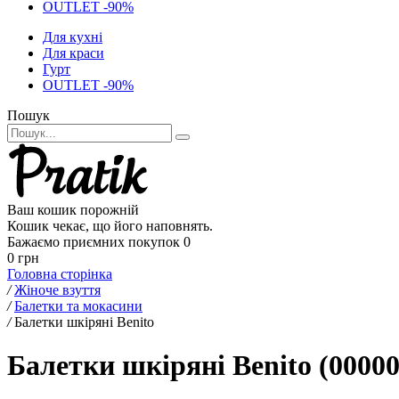
OUTLET -90%
Для кухні
Для краси
Гурт
OUTLET -90%
Пошук
Ваш кошик порожній
Кошик чекає, що його наповнять.
Бажаємо приємних покупок
0
0 грн
Головна сторінка
/
Жіноче взуття
/
Балетки та мокасини
/
Балетки шкіряні Benito
Балетки шкіряні Benito (0000