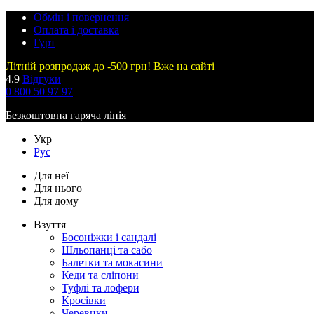
Обмін і повернення
Оплата і доставка
Гурт
Літній розпродаж до -500 грн! Вже на сайті
4.9
Відгуки
0 800 50 97 97
Безкоштовна гаряча лінія
Укр
Рус
Для неї
Для нього
Для дому
Взуття
Босоніжки і сандалі
Шльопанці та сабо
Балетки та мокасини
Кеди та сліпони
Туфлі та лофери
Кросівки
Черевики