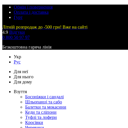
Обмін і повернення
Оплата і доставка
Гурт
Літній розпродаж до -500 грн! Вже на сайті
4.9
Відгуки
0 800 50 97 97
Безкоштовна гаряча лінія
Укр
Рус
Для неї
Для нього
Для дому
Взуття
Босоніжки і сандалі
Шльопанці та сабо
Балетки та мокасини
Кеди та сліпони
Туфлі та лофери
Кросівки
Черевики