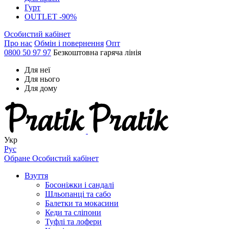
Гурт
OUTLET -90%
Особистий кабінет
Про нас
Обмін і повернення
Опт
0800 50 97 97
Безкоштовна гаряча лінія
Для неї
Для нього
Для дому
Укр
Рус
Обране
Особистий кабінет
Взуття
Босоніжки і сандалі
Шльопанці та сабо
Балетки та мокасини
Кеди та сліпони
Туфлі та лофери