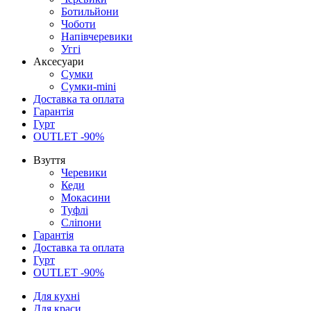
Ботильйони
Чоботи
Напівчеревики
Уггі
Аксесуари
Сумки
Сумки-mini
Доставка та оплата
Гарантія
Гурт
OUTLET -90%
Взуття
Черевики
Кеди
Мокасини
Туфлі
Сліпони
Гарантія
Доставка та оплата
Гурт
OUTLET -90%
Для кухні
Для краси