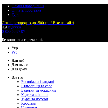
Обмін і повернення
Оплата і доставка
Гурт
Літній розпродаж до -500 грн! Вже на сайті
4.9
Відгуки
0 800 50 97 97
Безкоштовна гаряча лінія
Укр
Рус
Для неї
Для нього
Для дому
Взуття
Босоніжки і сандалі
Шльопанці та сабо
Балетки та мокасини
Кеди та сліпони
Туфлі та лофери
Кросівки
Черевики