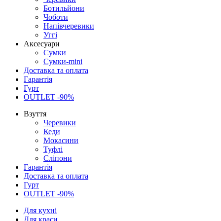
Ботильйони
Чоботи
Напівчеревики
Уггі
Аксесуари
Сумки
Сумки-mini
Доставка та оплата
Гарантія
Гурт
OUTLET -90%
Взуття
Черевики
Кеди
Мокасини
Туфлі
Сліпони
Гарантія
Доставка та оплата
Гурт
OUTLET -90%
Для кухні
Для краси