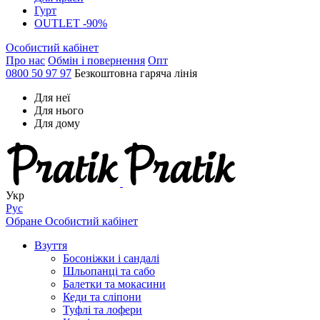
Гурт
OUTLET -90%
Особистий кабінет
Про нас
Обмін і повернення
Опт
0800 50 97 97
Безкоштовна гаряча лінія
Для неї
Для нього
Для дому
Укр
Рус
Обране
Особистий кабінет
Взуття
Босоніжки і сандалі
Шльопанці та сабо
Балетки та мокасини
Кеди та сліпони
Туфлі та лофери