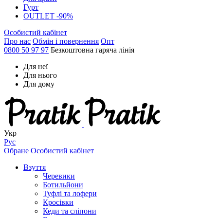
Гурт
OUTLET -90%
Особистий кабінет
Про нас
Обмін і повернення
Опт
0800 50 97 97
Безкоштовна гаряча лінія
Для неї
Для нього
Для дому
Укр
Рус
Обране
Особистий кабінет
Взуття
Черевики
Ботильйони
Туфлі та лофери
Кросівки
Кеди та сліпони