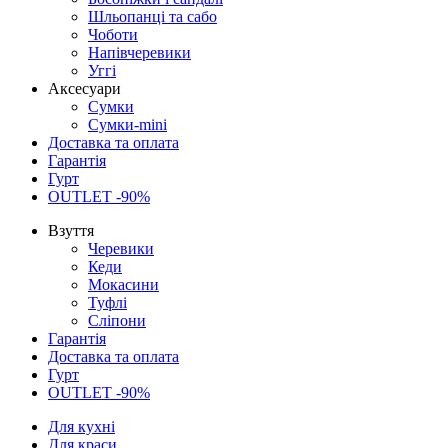
Шльопанці та сабо
Чоботи
Напівчеревики
Уггі
Аксесуари
Сумки
Сумки-mini
Доставка та оплата
Гарантія
Гурт
OUTLET -90%
Взуття
Черевики
Кеди
Мокасини
Туфлі
Сліпони
Гарантія
Доставка та оплата
Гурт
OUTLET -90%
Для кухні
Для краси