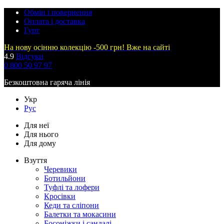
Обмін і повернення
Оплата і доставка
Гурт
На нову осінню колекцію -500 грн! Вже на сайті
4.9
Відгуки
0 800 50 97 97
Безкоштовна гаряча лінія
Укр
Рус
Для неї
Для нього
Для дому
Взуття
Черевики
Ботильйони
Туфлі та лофери
Кросівки
Кеди та сліпони
Балетки та мокасини
Босоніжки і сандалі