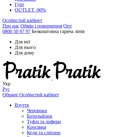
Гурт
OUTLET -90%
Особистий кабінет
Про нас
Обмін і повернення
Опт
0800 50 97 97
Безкоштовна гаряча лінія
Для неї
Для нього
Для дому
Укр
Рус
Обране
Особистий кабінет
Взуття
Черевики
Ботильйони
Туфлі та лофери
Кросівки
Кеди та сліпони