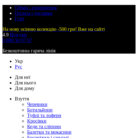
Обмін і повернення
Оплата і доставка
Гурт
На нову осінню колекцію -500 грн! Вже на сайті
4.9
Відгуки
0 800 50 97 97
Безкоштовна гаряча лінія
Укр
Рус
Для неї
Для нього
Для дому
Взуття
Черевики
Ботильйони
Туфлі та лофери
Кросівки
Кеди та сліпони
Балетки та мокасини
Босоніжки і сандалі