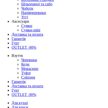
Шльопанці та сабо
Чоботи
Напівчеревики
Уггі
Аксесуари
Сумки
Сумки-mini
Доставка та оплата
Гарантія
Гурт
OUTLET -90%
Взуття
Черевики
Кеди
Мокасини
Туфлі
Сліпони
Гарантія
Доставка та оплата
Гурт
OUTLET -90%
Для кухні
Для краси