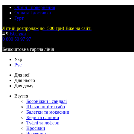
Обмін і повернення
Оплата і доставка
Гурт
Літній розпродаж до -500 грн! Вже на сайті
4.9
Відгуки
0 800 50 97 97
Безкоштовна гаряча лінія
Укр
Рус
Для неї
Для нього
Для дому
Взуття
Босоніжки і сандалі
Шльопанці та сабо
Балетки та мокасини
Кеди та сліпони
Туфлі та лофери
Кросівки
Черевики