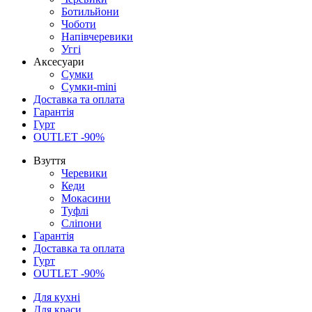
Ботильйони
Чоботи
Напівчеревики
Уггі
Аксесуари
Сумки
Сумки-mini
Доставка та оплата
Гарантія
Гурт
OUTLET -90%
Взуття
Черевики
Кеди
Мокасини
Туфлі
Сліпони
Гарантія
Доставка та оплата
Гурт
OUTLET -90%
Для кухні
Для краси