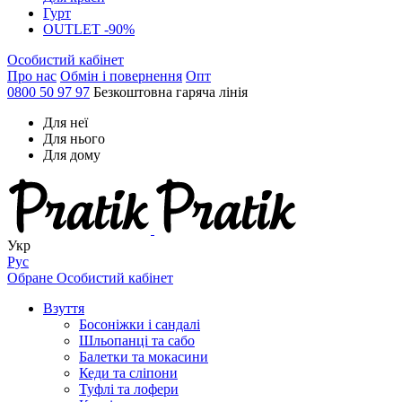
Гурт
OUTLET -90%
Особистий кабінет
Про нас
Обмін і повернення
Опт
0800 50 97 97
Безкоштовна гаряча лінія
Для неї
Для нього
Для дому
Укр
Рус
Обране
Особистий кабінет
Взуття
Босоніжки і сандалі
Шльопанці та сабо
Балетки та мокасини
Кеди та сліпони
Туфлі та лофери