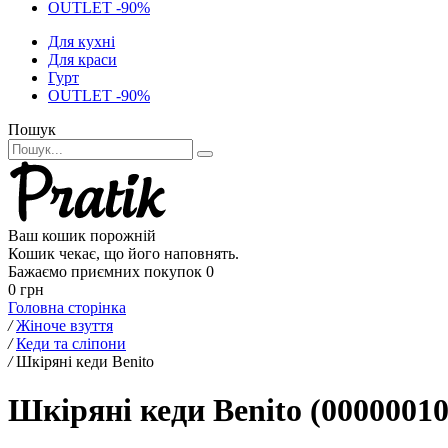
OUTLET -90%
Для кухні
Для краси
Гурт
OUTLET -90%
Пошук
Ваш кошик порожній
Кошик чекає, що його наповнять.
Бажаємо приємних покупок
0
0 грн
Головна сторінка
/
Жіноче взуття
/
Кеди та сліпони
/
Шкіряні кеди Benito
Шкіряні кеди Benito (00000010