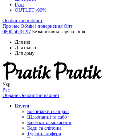
Гурт
OUTLET -90%
Особистий кабінет
Про нас
Обмін і повернення
Опт
0800 50 97 97
Безкоштовна гаряча лінія
Для неї
Для нього
Для дому
Укр
Рус
Обране
Особистий кабінет
Взуття
Босоніжки і сандалі
Шльопанці та сабо
Балетки та мокасини
Кеди та сліпони
Туфлі та лофери