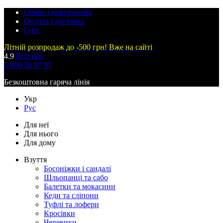
Обмін і повернення
Оплата і доставка
Гурт
Літній розпродаж до -500 грн! Вже на сайті
4.9
Відгуки
0 800 50 97 97
Безкоштовна гаряча лінія
Укр
Рус
Для неї
Для нього
Для дому
Взуття
Босоніжки і сандалі
Шльопанці та сабо
Балетки та мокасини
Кеди та сліпони
Туфлі та лофери
Кросівки
Черевики