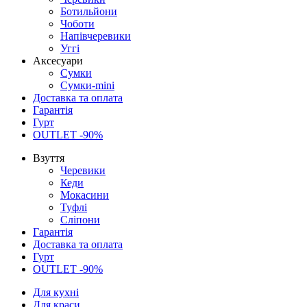
Ботильйони
Чоботи
Напівчеревики
Уггі
Аксесуари
Сумки
Сумки-mini
Доставка та оплата
Гарантія
Гурт
OUTLET -90%
Взуття
Черевики
Кеди
Мокасини
Туфлі
Сліпони
Гарантія
Доставка та оплата
Гурт
OUTLET -90%
Для кухні
Для краси