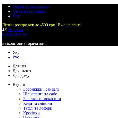
Обмін і повернення
Оплата і доставка
Гурт
Літній розпродаж до -500 грн! Вже на сайті
4.9
Відгуки
0 800 50 97 97
Безкоштовна гаряча лінія
Укр
Рус
Для неї
Для нього
Для дому
Взуття
Босоніжки і сандалі
Шльопанці та сабо
Балетки та мокасини
Кеди та сліпони
Туфлі та лофери
Кросівки
Черевики