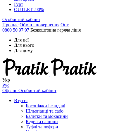
Гурт
OUTLET -90%
Особистий кабінет
Про нас
Обмін і повернення
Опт
0800 50 97 97
Безкоштовна гаряча лінія
Для неї
Для нього
Для дому
Укр
Рус
Обране
Особистий кабінет
Взуття
Босоніжки і сандалі
Шльопанці та сабо
Балетки та мокасини
Кеди та сліпони
Туфлі та лофери