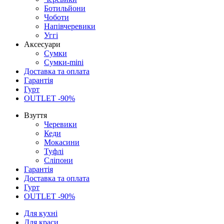
Ботильйони
Чоботи
Напівчеревики
Уггі
Аксесуари
Сумки
Сумки-mini
Доставка та оплата
Гарантія
Гурт
OUTLET -90%
Взуття
Черевики
Кеди
Мокасини
Туфлі
Сліпони
Гарантія
Доставка та оплата
Гурт
OUTLET -90%
Для кухні
Для краси