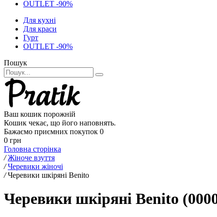
OUTLET -90%
Для кухні
Для краси
Гурт
OUTLET -90%
Пошук
Ваш кошик порожній
Кошик чекає, що його наповнять.
Бажаємо приємних покупок
0
0 грн
Головна сторінка
/
Жіноче взуття
/
Черевики жіночі
/
Черевики шкіряні Benito
Черевики шкіряні Benito (000