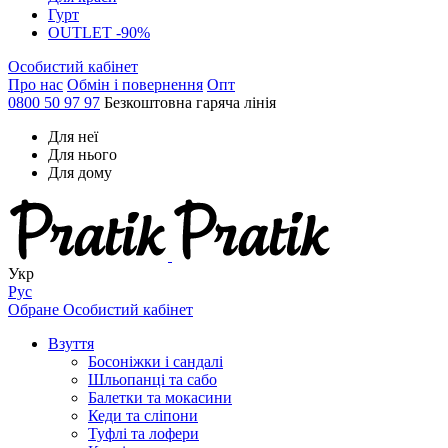
Гурт
OUTLET -90%
Особистий кабінет
Про нас
Обмін і повернення
Опт
0800 50 97 97
Безкоштовна гаряча лінія
Для неї
Для нього
Для дому
Укр
Рус
Обране
Особистий кабінет
Взуття
Босоніжки і сандалі
Шльопанці та сабо
Балетки та мокасини
Кеди та сліпони
Туфлі та лофери