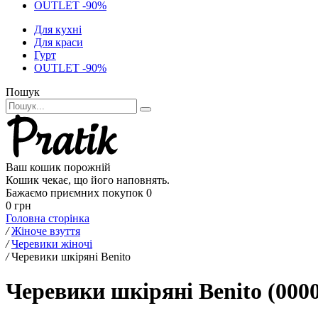
OUTLET -90%
Для кухні
Для краси
Гурт
OUTLET -90%
Пошук
Ваш кошик порожній
Кошик чекає, що його наповнять.
Бажаємо приємних покупок
0
0 грн
Головна сторінка
/
Жіноче взуття
/
Черевики жіночі
/
Черевики шкіряні Benito
Черевики шкіряні Benito (000