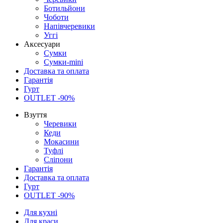
Ботильйони
Чоботи
Напівчеревики
Уггі
Аксесуари
Сумки
Сумки-mini
Доставка та оплата
Гарантія
Гурт
OUTLET -90%
Взуття
Черевики
Кеди
Мокасини
Туфлі
Сліпони
Гарантія
Доставка та оплата
Гурт
OUTLET -90%
Для кухні
Для краси