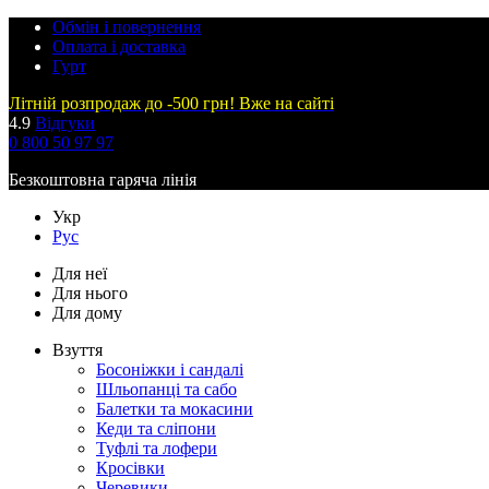
Обмін і повернення
Оплата і доставка
Гурт
Літній розпродаж до -500 грн! Вже на сайті
4.9
Відгуки
0 800 50 97 97
Безкоштовна гаряча лінія
Укр
Рус
Для неї
Для нього
Для дому
Взуття
Босоніжки і сандалі
Шльопанці та сабо
Балетки та мокасини
Кеди та сліпони
Туфлі та лофери
Кросівки
Черевики