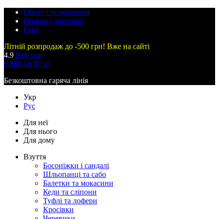
Обмін і повернення
Оплата і доставка
Гурт
Літній розпродаж до -500 грн! Вже на сайті
4.9
Відгуки
0 800 50 97 97
Безкоштовна гаряча лінія
Укр
Рус
Для неї
Для нього
Для дому
Взуття
Босоніжки і сандалі
Шльопанці та сабо
Балетки та мокасини
Кеди та сліпони
Туфлі та лофери
Кросівки
Черевики