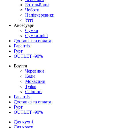
Ботильйони
Чоботи
Напівчеревики
Уггі
Аксесуари
Сумки
Сумки-mini
Доставка та оплата
Гарантія
Гурт
OUTLET -90%
Взуття
Черевики
Кеди
Мокасини
Туфлі
Сліпони
Гарантія
Доставка та оплата
Гурт
OUTLET -90%
Для кухні
Для краси