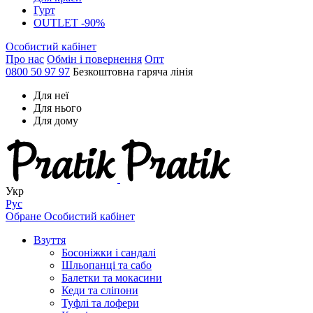
Гурт
OUTLET -90%
Особистий кабінет
Про нас
Обмін і повернення
Опт
0800 50 97 97
Безкоштовна гаряча лінія
Для неї
Для нього
Для дому
Укр
Рус
Обране
Особистий кабінет
Взуття
Босоніжки і сандалі
Шльопанці та сабо
Балетки та мокасини
Кеди та сліпони
Туфлі та лофери