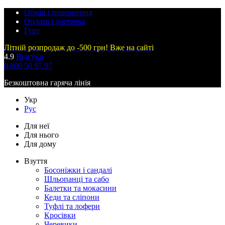
Обмін і повернення
Оплата і доставка
Гурт
Літній розпродаж до -500 грн! Вже на сайті
4.9
Відгуки
0 800 50 97 97
Безкоштовна гаряча лінія
Укр
Рус
Для неї
Для нього
Для дому
Взуття
Босоніжки і сандалі
Шльопанці та сабо
Балетки та мокасини
Кеди та сліпони
Туфлі та лофери
Кросівки
Черевики