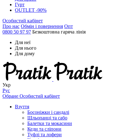
Гурт
OUTLET -90%
Особистий кабінет
Про нас
Обмін і повернення
Опт
0800 50 97 97
Безкоштовна гаряча лінія
Для неї
Для нього
Для дому
Укр
Рус
Обране
Особистий кабінет
Взуття
Босоніжки і сандалі
Шльопанці та сабо
Балетки та мокасини
Кеди та сліпони
Туфлі та лофери