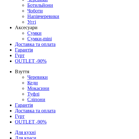
Ботильйони
Чоботи
Напівчеревики
Уггі
Аксесуари
Сумки
Сумки-mini
Доставка та оплата
Гарантія
Гурт
OUTLET -90%
Взуття
Черевики
Кеди
Мокасини
Туфлі
Сліпони
Гарантія
Доставка та оплата
Гурт
OUTLET -90%
Для кухні
Для краси