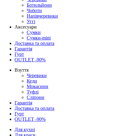
Ботильйони
Чоботи
Напівчеревики
Уггі
Аксесуари
Сумки
Сумки-mini
Доставка та оплата
Гарантія
Гурт
OUTLET -90%
Взуття
Черевики
Кеди
Мокасини
Туфлі
Сліпони
Гарантія
Доставка та оплата
Гурт
OUTLET -90%
Для кухні
Для краси