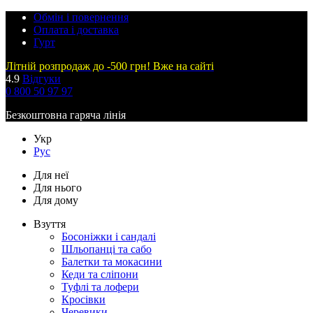
Обмін і повернення
Оплата і доставка
Гурт
Літній розпродаж до -500 грн! Вже на сайті
4.9
Відгуки
0 800 50 97 97
Безкоштовна гаряча лінія
Укр
Рус
Для неї
Для нього
Для дому
Взуття
Босоніжки і сандалі
Шльопанці та сабо
Балетки та мокасини
Кеди та сліпони
Туфлі та лофери
Кросівки
Черевики