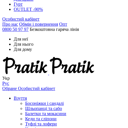
Гурт
OUTLET -90%
Особистий кабінет
Про нас
Обмін і повернення
Опт
0800 50 97 97
Безкоштовна гаряча лінія
Для неї
Для нього
Для дому
Укр
Рус
Обране
Особистий кабінет
Взуття
Босоніжки і сандалі
Шльопанці та сабо
Балетки та мокасини
Кеди та сліпони
Туфлі та лофери