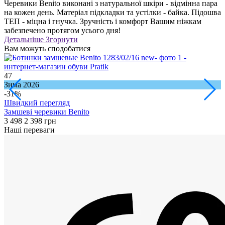
Черевики Benito виконані з натуральної шкіри - відмінна пара
на кожен день. Матеріал підкладки та устілки - байка. Підошва
ТЕП - міцна і гнучка. Зручність і комфорт Вашим ніжкам
забезпечено протягом усього дня!
Детальніше
Згорнути
Вам можуть сподобатися
47
1
Зима 2026
О
-31%
Швидкий перегляд
Замшеві черевики Benito
Ч
3 498
2 398 грн
3
Наші переваги