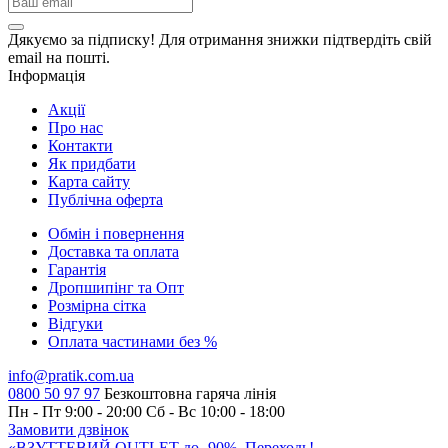
Дякуємо за підписку! Для отримання знижки підтвердіть свій
email на пошті.
Інформація
Акції
Про нас
Контакти
Як придбати
Карта сайту
Публiчна оферта
Обмін і повернення
Доставка та оплата
Гарантiя
Дропшипінг та Опт
Розмірна сітка
Відгуки
Оплата частинами без %
info@pratik.com.ua
0800 50 97 97
Безкоштовна гаряча лінія
Пн - Пт 9:00 - 20:00
Сб - Вс 10:00 - 18:00
Замовити дзвінок
«ВЗУТТЕВИЙ OUTLET до -90%. Переходь!