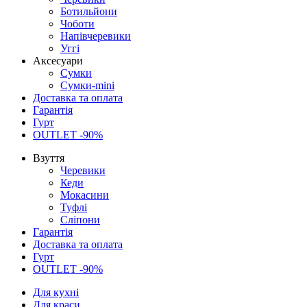
Ботильйони
Чоботи
Напівчеревики
Уггі
Аксесуари
Сумки
Сумки-mini
Доставка та оплата
Гарантія
Гурт
OUTLET -90%
Взуття
Черевики
Кеди
Мокасини
Туфлі
Сліпони
Гарантія
Доставка та оплата
Гурт
OUTLET -90%
Для кухні
Для краси