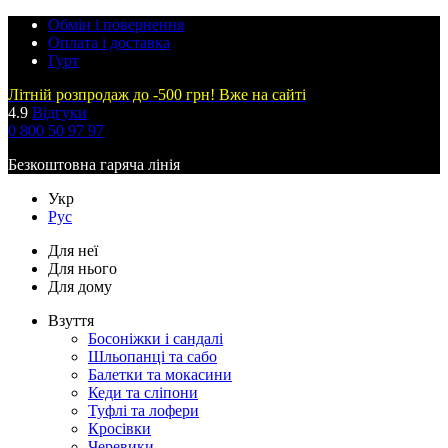
Обмін і повернення
Оплата і доставка
Гурт
Літній розпродаж до -500 грн! Вже на сайті
4.9
Відгуки
0 800 50 97 97
Безкоштовна гаряча лінія
Укр
Рус
Для неї
Для нього
Для дому
Взуття
Босоніжки і сандалі
Шльопанці та сабо
Балетки та мокасини
Кеди та сліпони
Туфлі та лофери
Кросівки
Черевики