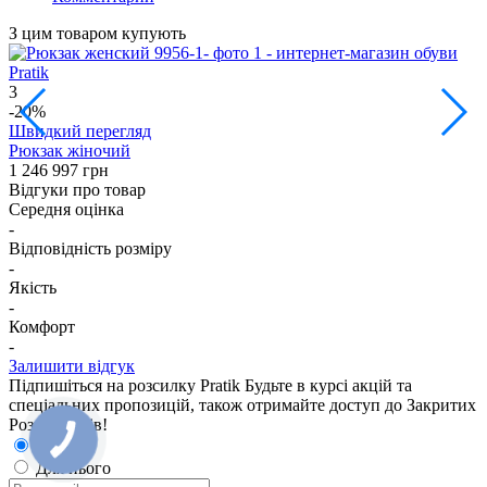
З цим товаром купують
3
1
-20%
Швидкий перегляд
Рюкзак жіночий
Р
1 246
997 грн
1
Відгуки про товар
Середня оцінка
-
Відповідність розміру
-
Якість
-
Комфорт
-
Залишити відгук
Підпишіться на розсилку Pratik
Будьте в курсі акцій та
спеціальних пропозицій, також отримайте доступ до Закритих
Розпродажiв!
Для неї
Для нього