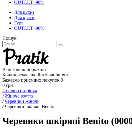
OUTLET -90%
Для кухні
Для краси
Гурт
OUTLET -90%
Пошук
Ваш кошик порожній
Кошик чекає, що його наповнять.
Бажаємо приємних покупок
0
0 грн
Головна сторінка
/
Жіноче взуття
/
Черевики жіночі
/
Черевики шкіряні Benito
Черевики шкіряні Benito (000