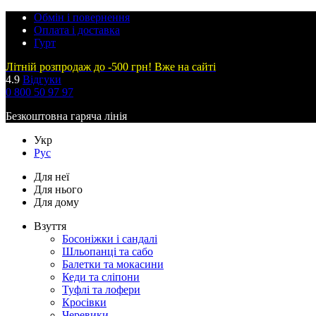
Обмін і повернення
Оплата і доставка
Гурт
Літній розпродаж до -500 грн! Вже на сайті
4.9
Відгуки
0 800 50 97 97
Безкоштовна гаряча лінія
Укр
Рус
Для неї
Для нього
Для дому
Взуття
Босоніжки і сандалі
Шльопанці та сабо
Балетки та мокасини
Кеди та сліпони
Туфлі та лофери
Кросівки
Черевики