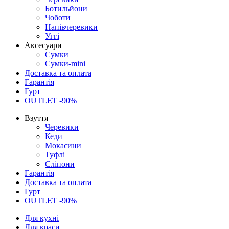
Ботильйони
Чоботи
Напівчеревики
Уггі
Аксесуари
Сумки
Сумки-mini
Доставка та оплата
Гарантія
Гурт
OUTLET -90%
Взуття
Черевики
Кеди
Мокасини
Туфлі
Сліпони
Гарантія
Доставка та оплата
Гурт
OUTLET -90%
Для кухні
Для краси