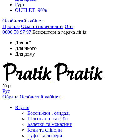
Гурт
OUTLET -90%
Особистий кабінет
Про нас
Обмін і повернення
Опт
0800 50 97 97
Безкоштовна гаряча лінія
Для неї
Для нього
Для дому
Укр
Рус
Обране
Особистий кабінет
Взуття
Босоніжки і сандалі
Шльопанці та сабо
Балетки та мокасини
Кеди та сліпони
Туфлі та лофери