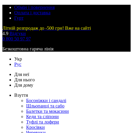
Обмін і повернення
Оплата і доставка
Гурт
Літній розпродаж до -500 грн! Вже на сайті
4.9
Відгуки
0 800 50 97 97
Безкоштовна гаряча лінія
Укр
Рус
Для неї
Для нього
Для дому
Взуття
Босоніжки і сандалі
Шльопанці та сабо
Балетки та мокасини
Кеди та сліпони
Туфлі та лофери
Кросівки
Черевики