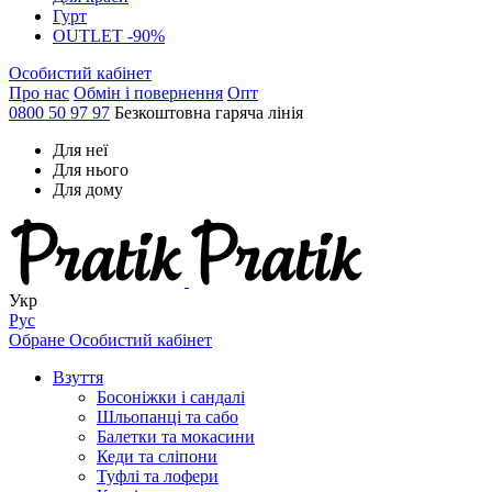
Гурт
OUTLET -90%
Особистий кабінет
Про нас
Обмін і повернення
Опт
0800 50 97 97
Безкоштовна гаряча лінія
Для неї
Для нього
Для дому
Укр
Рус
Обране
Особистий кабінет
Взуття
Босоніжки і сандалі
Шльопанці та сабо
Балетки та мокасини
Кеди та сліпони
Туфлі та лофери