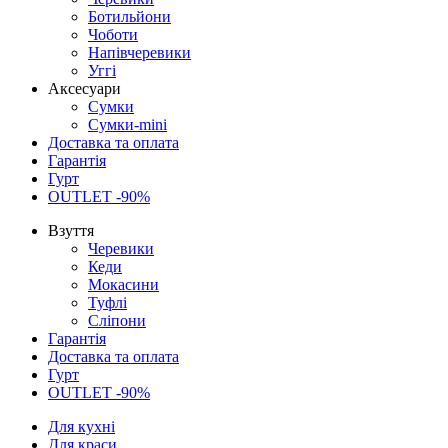
Ботильйони
Чоботи
Напівчеревики
Уггі
Аксесуари
Сумки
Сумки-mini
Доставка та оплата
Гарантія
Гурт
OUTLET -90%
Взуття
Черевики
Кеди
Мокасини
Туфлі
Сліпони
Гарантія
Доставка та оплата
Гурт
OUTLET -90%
Для кухні
Для краси