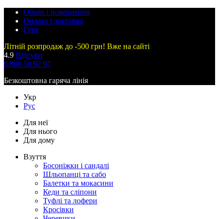
Обмін і повернення
Оплата і доставка
Гурт
Літній розпродаж до -500 грн! Вже на сайті
4.9
Відгуки
0 800 50 97 97
Безкоштовна гаряча лінія
Укр
Рус
Для неї
Для нього
Для дому
Взуття
Босоніжки і сандалі
Шльопанці та сабо
Балетки та мокасини
Кеди та сліпони
Туфлі та лофери
Кросівки
Черевики