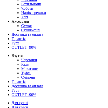
Ботильйони
Чоботи
Напівчеревики
Уггі
Аксесуари
Сумки
Сумки-mini
Доставка та оплата
Гарантія
Гурт
OUTLET -90%
Взуття
Черевики
Кеди
Мокасини
Туфлі
Сліпони
Гарантія
Доставка та оплата
Гурт
OUTLET -90%
Для кухні
Для краси