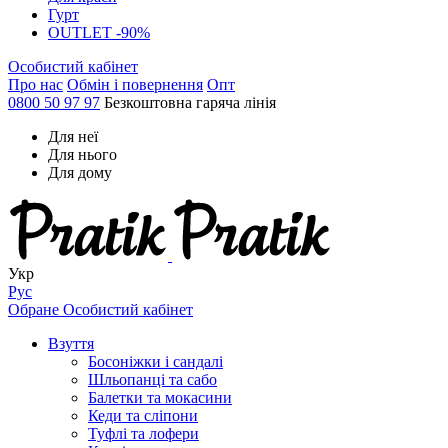
Гурт
OUTLET -90%
Особистий кабінет
Про нас
Обмін і повернення
Опт
0800 50 97 97
Безкоштовна гаряча лінія
Для неї
Для нього
Для дому
Укр
Рус
Обране
Особистий кабінет
Взуття
Босоніжки і сандалі
Шльопанці та сабо
Балетки та мокасини
Кеди та сліпони
Туфлі та лофери