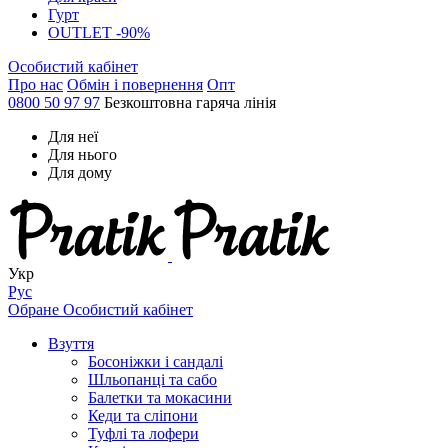
Гурт
OUTLET -90%
Особистий кабінет
Про нас
Обмін і повернення
Опт
0800 50 97 97
Безкоштовна гаряча лінія
Для неї
Для нього
Для дому
Укр
Рус
Обране
Особистий кабінет
Взуття
Босоніжки і сандалі
Шльопанці та сабо
Балетки та мокасини
Кеди та сліпони
Туфлі та лофери