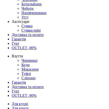
Ботильйони
Чоботи
Напівчеревики
Уггі
Аксесуари
Сумки
Сумки-mini
Доставка та оплата
Гарантія
Гурт
OUTLET -90%
Взуття
Черевики
Кеди
Мокасини
Туфлі
Сліпони
Гарантія
Доставка та оплата
Гурт
OUTLET -90%
Для кухні
Для краси