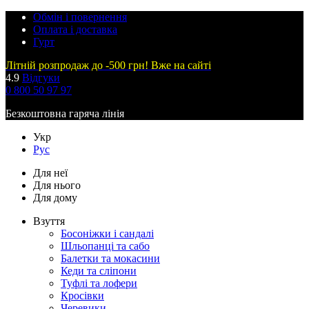
Обмін і повернення
Оплата і доставка
Гурт
Літній розпродаж до -500 грн! Вже на сайті
4.9
Відгуки
0 800 50 97 97
Безкоштовна гаряча лінія
Укр
Рус
Для неї
Для нього
Для дому
Взуття
Босоніжки і сандалі
Шльопанці та сабо
Балетки та мокасини
Кеди та сліпони
Туфлі та лофери
Кросівки
Черевики