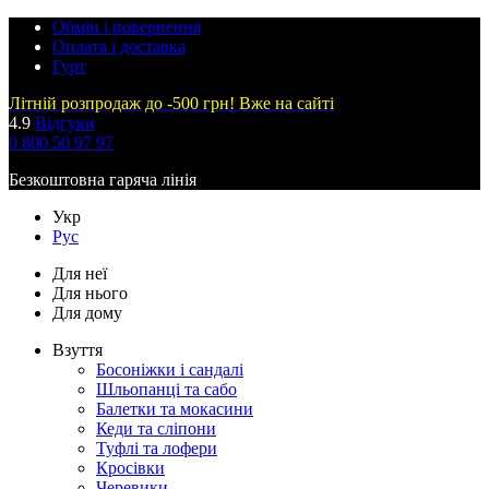
Обмін і повернення
Оплата і доставка
Гурт
Літній розпродаж до -500 грн! Вже на сайті
4.9
Відгуки
0 800 50 97 97
Безкоштовна гаряча лінія
Укр
Рус
Для неї
Для нього
Для дому
Взуття
Босоніжки і сандалі
Шльопанці та сабо
Балетки та мокасини
Кеди та сліпони
Туфлі та лофери
Кросівки
Черевики