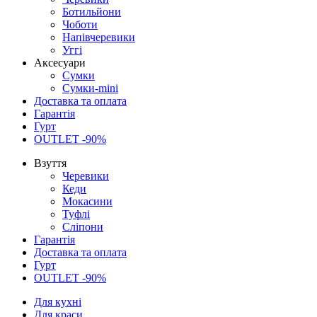
Ботильйони
Чоботи
Напівчеревики
Уггі
Аксесуари
Сумки
Сумки-mini
Доставка та оплата
Гарантія
Гурт
OUTLET -90%
Взуття
Черевики
Кеди
Мокасини
Туфлі
Сліпони
Гарантія
Доставка та оплата
Гурт
OUTLET -90%
Для кухні
Для краси