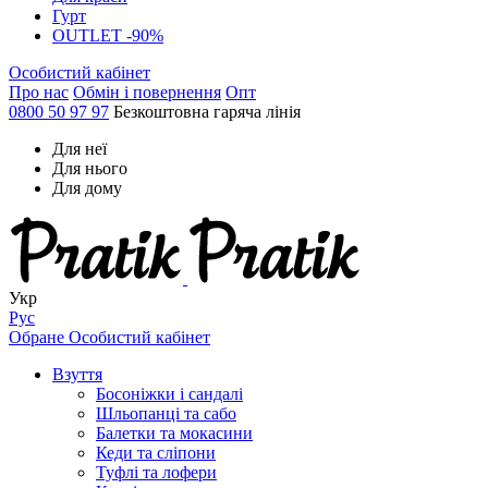
Гурт
OUTLET -90%
Особистий кабінет
Про нас
Обмін і повернення
Опт
0800 50 97 97
Безкоштовна гаряча лінія
Для неї
Для нього
Для дому
Укр
Рус
Обране
Особистий кабінет
Взуття
Босоніжки і сандалі
Шльопанці та сабо
Балетки та мокасини
Кеди та сліпони
Туфлі та лофери