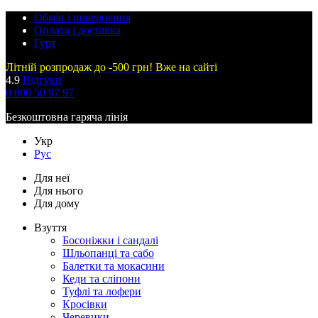
Обмін і повернення
Оплата і доставка
Гурт
Літній розпродаж до -500 грн! Вже на сайті
4.9
Відгуки
0 800 50 97 97
Безкоштовна гаряча лінія
Укр
Рус
Для неї
Для нього
Для дому
Взуття
Босоніжки і сандалі
Шльопанці та сабо
Балетки та мокасини
Кеди та сліпони
Туфлі та лофери
Кросівки
Черевики