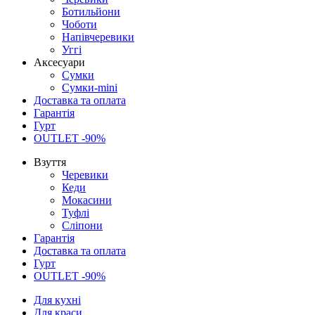
Ботильйони
Чоботи
Напівчеревики
Уггі
Аксесуари
Сумки
Сумки-mini
Доставка та оплата
Гарантія
Гурт
OUTLET -90%
Взуття
Черевики
Кеди
Мокасини
Туфлі
Сліпони
Гарантія
Доставка та оплата
Гурт
OUTLET -90%
Для кухні
Для краси