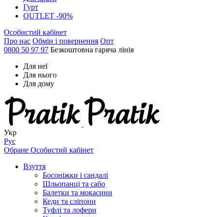
Гурт
OUTLET -90%
Особистий кабінет
Про нас
Обмін і повернення
Опт
0800 50 97 97
Безкоштовна гаряча лінія
Для неї
Для нього
Для дому
Укр
Рус
Обране
Особистий кабінет
Взуття
Босоніжки і сандалі
Шльопанці та сабо
Балетки та мокасини
Кеди та сліпони
Туфлі та лофери