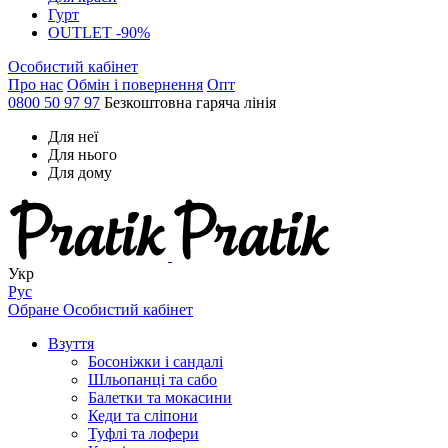
Гурт
OUTLET -90%
Особистий кабінет
Про нас
Обмін і повернення
Опт
0800 50 97 97
Безкоштовна гаряча лінія
Для неї
Для нього
Для дому
Укр
Рус
Обране
Особистий кабінет
Взуття
Босоніжки і сандалі
Шльопанці та сабо
Балетки та мокасини
Кеди та сліпони
Туфлі та лофери