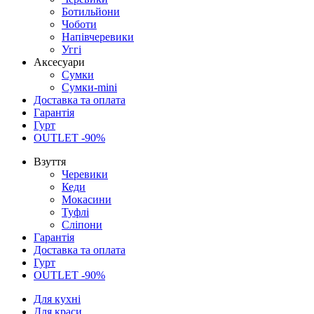
Ботильйони
Чоботи
Напівчеревики
Уггі
Аксесуари
Сумки
Сумки-mini
Доставка та оплата
Гарантія
Гурт
OUTLET -90%
Взуття
Черевики
Кеди
Мокасини
Туфлі
Сліпони
Гарантія
Доставка та оплата
Гурт
OUTLET -90%
Для кухні
Для краси