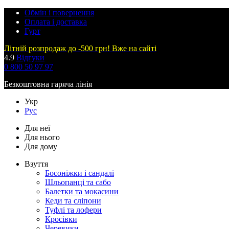
Обмін і повернення
Оплата і доставка
Гурт
Літній розпродаж до -500 грн! Вже на сайті
4.9
Відгуки
0 800 50 97 97
Безкоштовна гаряча лінія
Укр
Рус
Для неї
Для нього
Для дому
Взуття
Босоніжки і сандалі
Шльопанці та сабо
Балетки та мокасини
Кеди та сліпони
Туфлі та лофери
Кросівки
Черевики