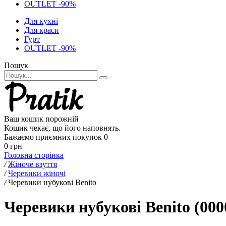
OUTLET -90%
Для кухні
Для краси
Гурт
OUTLET -90%
Пошук
Ваш кошик порожній
Кошик чекає, що його наповнять.
Бажаємо приємних покупок
0
0 грн
Головна сторінка
/
Жіноче взуття
/
Черевики жіночі
/
Черевики нубукові Benito
Черевики нубукові Benito (000