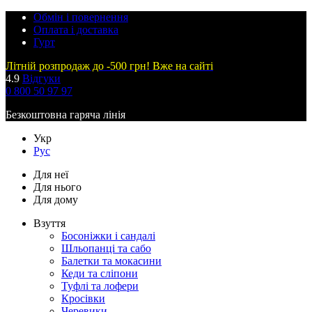
Обмін і повернення
Оплата і доставка
Гурт
Літній розпродаж до -500 грн! Вже на сайті
4.9
Відгуки
0 800 50 97 97
Безкоштовна гаряча лінія
Укр
Рус
Для неї
Для нього
Для дому
Взуття
Босоніжки і сандалі
Шльопанці та сабо
Балетки та мокасини
Кеди та сліпони
Туфлі та лофери
Кросівки
Черевики