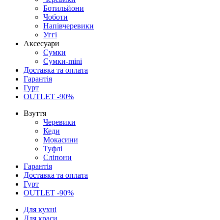
Ботильйони
Чоботи
Напівчеревики
Уггі
Аксесуари
Сумки
Сумки-mini
Доставка та оплата
Гарантія
Гурт
OUTLET -90%
Взуття
Черевики
Кеди
Мокасини
Туфлі
Сліпони
Гарантія
Доставка та оплата
Гурт
OUTLET -90%
Для кухні
Для краси