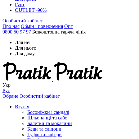
Гурт
OUTLET -90%
Особистий кабінет
Про нас
Обмін і повернення
Опт
0800 50 97 97
Безкоштовна гаряча лінія
Для неї
Для нього
Для дому
Укр
Рус
Обране
Особистий кабінет
Взуття
Босоніжки і сандалі
Шльопанці та сабо
Балетки та мокасини
Кеди та сліпони
Туфлі та лофери