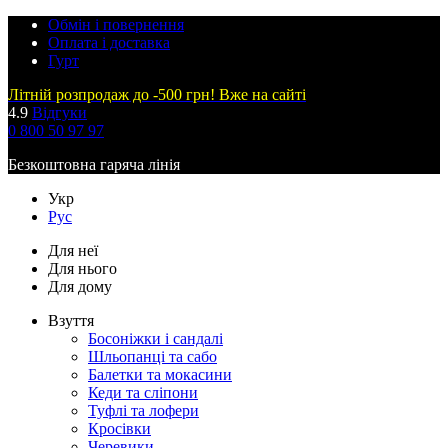
Обмін і повернення
Оплата і доставка
Гурт
Літній розпродаж до -500 грн! Вже на сайті
4.9
Відгуки
0 800 50 97 97
Безкоштовна гаряча лінія
Укр
Рус
Для неї
Для нього
Для дому
Взуття
Босоніжки і сандалі
Шльопанці та сабо
Балетки та мокасини
Кеди та сліпони
Туфлі та лофери
Кросівки
Черевики