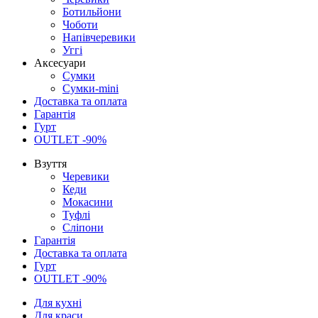
Ботильйони
Чоботи
Напівчеревики
Уггі
Аксесуари
Сумки
Сумки-mini
Доставка та оплата
Гарантія
Гурт
OUTLET -90%
Взуття
Черевики
Кеди
Мокасини
Туфлі
Сліпони
Гарантія
Доставка та оплата
Гурт
OUTLET -90%
Для кухні
Для краси