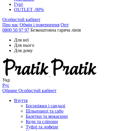
Гурт
OUTLET -90%
Особистий кабінет
Про нас
Обмін і повернення
Опт
0800 50 97 97
Безкоштовна гаряча лінія
Для неї
Для нього
Для дому
Укр
Рус
Обране
Особистий кабінет
Взуття
Босоніжки і сандалі
Шльопанці та сабо
Балетки та мокасини
Кеди та сліпони
Туфлі та лофери