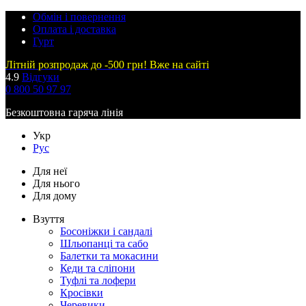
Обмін і повернення
Оплата і доставка
Гурт
Літній розпродаж до -500 грн! Вже на сайті
4.9
Відгуки
0 800 50 97 97
Безкоштовна гаряча лінія
Укр
Рус
Для неї
Для нього
Для дому
Взуття
Босоніжки і сандалі
Шльопанці та сабо
Балетки та мокасини
Кеди та сліпони
Туфлі та лофери
Кросівки
Черевики