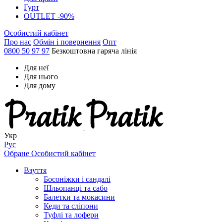
Гурт
OUTLET -90%
Особистий кабінет
Про нас
Обмін і повернення
Опт
0800 50 97 97
Безкоштовна гаряча лінія
Для неї
Для нього
Для дому
Укр
Рус
Обране
Особистий кабінет
Взуття
Босоніжки і сандалі
Шльопанці та сабо
Балетки та мокасини
Кеди та сліпони
Туфлі та лофери