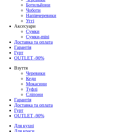
Ботильйони
Чоботи
Напівчеревики
Уггі
Аксесуари
Сумки
Сумки-mini
Доставка та оплата
Гарантія
Гурт
OUTLET -90%
Взуття
Черевики
Кеди
Мокасини
Туфлі
Сліпони
Гарантія
Доставка та оплата
Гурт
OUTLET -90%
Для кухні
Для краси