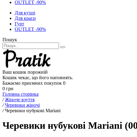
OUTLET -90%
Для кухні
Для краси
Гурт
OUTLET -90%
Пошук
Ваш кошик порожній
Кошик чекає, що його наповнять.
Бажаємо приємних покупок
0
0 грн
Головна сторінка
/
Жіноче взуття
/
Черевики жіночі
/
Черевики нубукові Mariani
Черевики нубукові Mariani (0