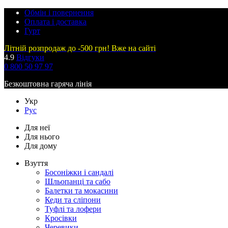
Обмін і повернення
Оплата і доставка
Гурт
Літній розпродаж до -500 грн! Вже на сайті
4.9
Відгуки
0 800 50 97 97
Безкоштовна гаряча лінія
Укр
Рус
Для неї
Для нього
Для дому
Взуття
Босоніжки і сандалі
Шльопанці та сабо
Балетки та мокасини
Кеди та сліпони
Туфлі та лофери
Кросівки
Черевики