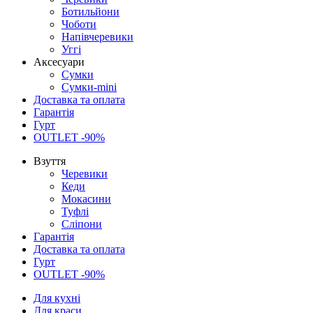
Ботильйони
Чоботи
Напівчеревики
Уггі
Аксесуари
Сумки
Сумки-mini
Доставка та оплата
Гарантія
Гурт
OUTLET -90%
Взуття
Черевики
Кеди
Мокасини
Туфлі
Сліпони
Гарантія
Доставка та оплата
Гурт
OUTLET -90%
Для кухні
Для краси