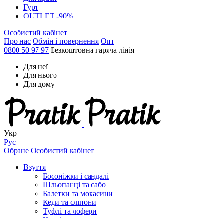
Гурт
OUTLET -90%
Особистий кабінет
Про нас
Обмін і повернення
Опт
0800 50 97 97
Безкоштовна гаряча лінія
Для неї
Для нього
Для дому
Укр
Рус
Обране
Особистий кабінет
Взуття
Босоніжки і сандалі
Шльопанці та сабо
Балетки та мокасини
Кеди та сліпони
Туфлі та лофери