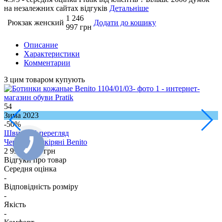
на незалежних сайтах відгуків
Детальніше
1 246
Рюкзак женский
Додати до кошику
997 грн
Описание
Характеристики
Комментарии
З цим товаром купують
54
5
Зима 2023
З
-50%
Швидкий перегляд
Черевики шкіряні Benito
Ч
2 996
1 498 грн
2
Відгуки про товар
Середня оцінка
-
Відповідність розміру
-
Якість
-