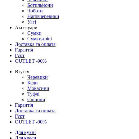
Ботильйони
Чоботи
Напівчеревики
Уггі
Аксесуари
Сумки
Сумки-mini
Доставка та оплата
Гарантія
Гурт
OUTLET -90%
Взуття
Черевики
Кеди
Мокасини
Туфлі
Сліпони
Гарантія
Доставка та оплата
Гурт
OUTLET -90%
Для кухні
Для краси