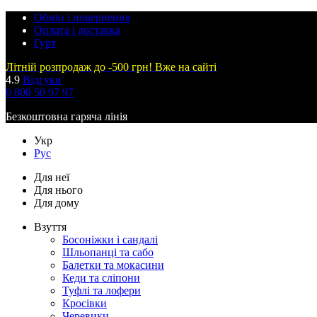
Обмін і повернення
Оплата і доставка
Гурт
Літній розпродаж до -500 грн! Вже на сайті
4.9
Відгуки
0 800 50 97 97
Безкоштовна гаряча лінія
Укр
Рус
Для неї
Для нього
Для дому
Взуття
Босоніжки і сандалі
Шльопанці та сабо
Балетки та мокасини
Кеди та сліпони
Туфлі та лофери
Кросівки
Черевики