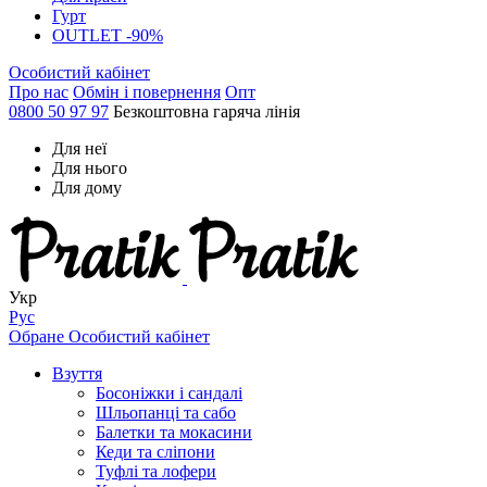
Гурт
OUTLET -90%
Особистий кабінет
Про нас
Обмін і повернення
Опт
0800 50 97 97
Безкоштовна гаряча лінія
Для неї
Для нього
Для дому
Укр
Рус
Обране
Особистий кабінет
Взуття
Босоніжки і сандалі
Шльопанці та сабо
Балетки та мокасини
Кеди та сліпони
Туфлі та лофери