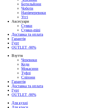
Ботильйони
Чоботи
Напівчеревики
Уггі
Аксесуари
Сумки
Сумки-mini
Доставка та оплата
Гарантія
Гурт
OUTLET -90%
Взуття
Черевики
Кеди
Мокасини
Туфлі
Сліпони
Гарантія
Доставка та оплата
Гурт
OUTLET -90%
Для кухні
Для краси