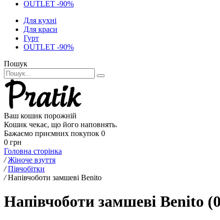
OUTLET -90%
Для кухні
Для краси
Гурт
OUTLET -90%
Пошук
Ваш кошик порожній
Кошик чекає, що його наповнять.
Бажаємо приємних покупок
0
0 грн
Головна сторінка
/
Жіноче взуття
/
Півчобітки
/
Напівчоботи замшеві Benito
Напівчоботи замшеві Benito (