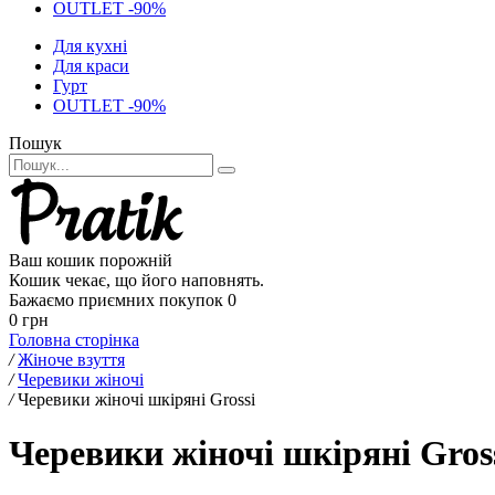
OUTLET -90%
Для кухні
Для краси
Гурт
OUTLET -90%
Пошук
Ваш кошик порожній
Кошик чекає, що його наповнять.
Бажаємо приємних покупок
0
0 грн
Головна сторінка
/
Жіноче взуття
/
Черевики жіночі
/
Черевики жіночі шкіряні Grossi
Черевики жіночі шкіряні Gross