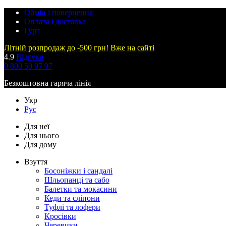
Обмін і повернення
Оплата і доставка
Гурт
Літній розпродаж до -500 грн! Вже на сайті
4.9
Відгуки
0 800 50 97 97
Безкоштовна гаряча лінія
Укр
Рус
Для неї
Для нього
Для дому
Взуття
Босоніжки і сандалі
Шльопанці та сабо
Балетки та мокасини
Кеди та сліпони
Туфлі та лофери
Кросівки
Черевики