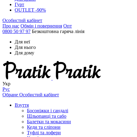
Гурт
OUTLET -90%
Особистий кабінет
Про нас
Обмін і повернення
Опт
0800 50 97 97
Безкоштовна гаряча лінія
Для неї
Для нього
Для дому
Укр
Рус
Обране
Особистий кабінет
Взуття
Босоніжки і сандалі
Шльопанці та сабо
Балетки та мокасини
Кеди та сліпони
Туфлі та лофери