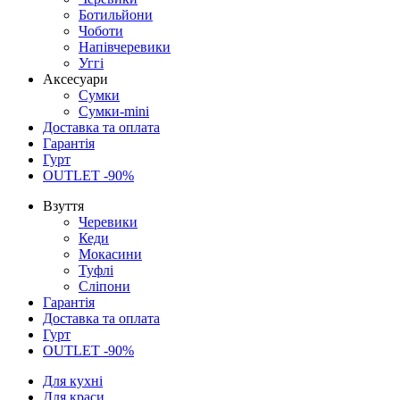
Ботильйони
Чоботи
Напівчеревики
Уггі
Аксесуари
Сумки
Сумки-mini
Доставка та оплата
Гарантія
Гурт
OUTLET -90%
Взуття
Черевики
Кеди
Мокасини
Туфлі
Сліпони
Гарантія
Доставка та оплата
Гурт
OUTLET -90%
Для кухні
Для краси