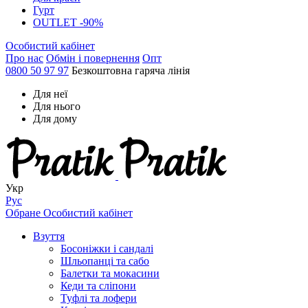
Гурт
OUTLET -90%
Особистий кабінет
Про нас
Обмін і повернення
Опт
0800 50 97 97
Безкоштовна гаряча лінія
Для неї
Для нього
Для дому
Укр
Рус
Обране
Особистий кабінет
Взуття
Босоніжки і сандалі
Шльопанці та сабо
Балетки та мокасини
Кеди та сліпони
Туфлі та лофери