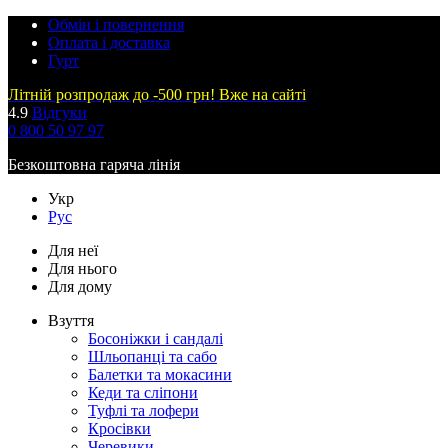
Обмін і повернення
Оплата і доставка
Гурт
Літній розпродаж до -500 грн! Вже на сайті
4.9
Відгуки
0 800 50 97 97
Безкоштовна гаряча лінія
Укр
Рус
Для неї
Для нього
Для дому
Взуття
Босоніжки і сандалі
Шльопанці та сабо
Балетки та мокасини
Кеди та сліпони
Туфлі та лофери
Кросівки
Черевики