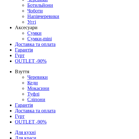
Ботильйони
Чоботи
Напівчеревики
Уггі
Аксесуари
Сумки
Сумки-mini
Доставка та оплата
Гарантія
Гурт
OUTLET -90%
Взуття
Черевики
Кеди
Мокасини
Туфлі
Сліпони
Гарантія
Доставка та оплата
Гурт
OUTLET -90%
Для кухні
Для краси