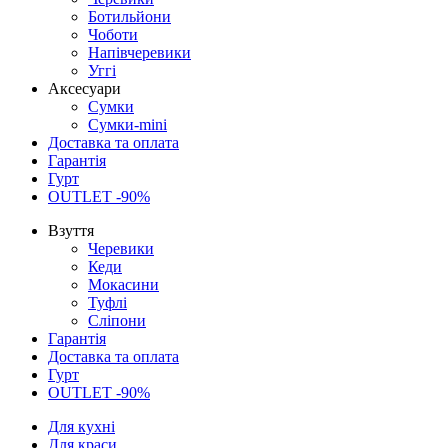
Ботильйони
Чоботи
Напівчеревики
Уггі
Аксесуари
Сумки
Сумки-mini
Доставка та оплата
Гарантія
Гурт
OUTLET -90%
Взуття
Черевики
Кеди
Мокасини
Туфлі
Сліпони
Гарантія
Доставка та оплата
Гурт
OUTLET -90%
Для кухні
Для краси