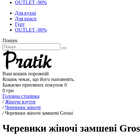
OUTLET -90%
Для кухні
Для краси
Гурт
OUTLET -90%
Пошук
Ваш кошик порожній
Кошик чекає, що його наповнять.
Бажаємо приємних покупок
0
0 грн
Головна сторінка
/
Жіноче взуття
/
Черевики жіночі
/
Черевики жіночі замшеві Grossi
Черевики жіночі замшеві Gross