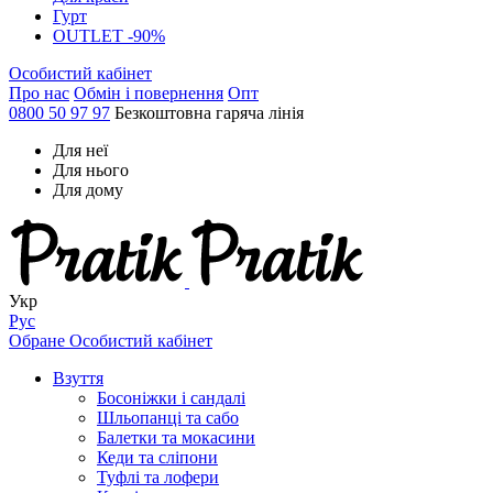
Гурт
OUTLET -90%
Особистий кабінет
Про нас
Обмін і повернення
Опт
0800 50 97 97
Безкоштовна гаряча лінія
Для неї
Для нього
Для дому
Укр
Рус
Обране
Особистий кабінет
Взуття
Босоніжки і сандалі
Шльопанці та сабо
Балетки та мокасини
Кеди та сліпони
Туфлі та лофери