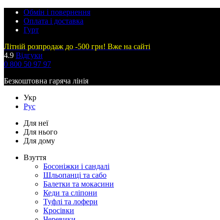
Обмін і повернення
Оплата і доставка
Гурт
Літній розпродаж до -500 грн! Вже на сайті
4.9
Відгуки
0 800 50 97 97
Безкоштовна гаряча лінія
Укр
Рус
Для неї
Для нього
Для дому
Взуття
Босоніжки і сандалі
Шльопанці та сабо
Балетки та мокасини
Кеди та сліпони
Туфлі та лофери
Кросівки
Черевики