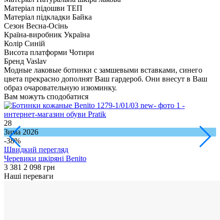
Матеріал підошви
ТЕП
Матеріал підкладки
Байка
Сезон
Весна-Осінь
Країна-виробник
Україна
Колір
Синій
Висота платформи
Чотири
Бренд
Vaslav
Модные лаковые ботинки с замшевыми вставками, синего
цвета прекрасно дополнят Ваш гардероб. Они внесут в Ваш
образ очаровательную изюминку.
Вам можуть сподобатися
28
1
Зима 2026
З
-38%
Швидкий перегляд
Черевики шкіряні Benito
Ч
3 381
2 098 грн
3
Наші переваги