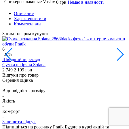
Сникерсы лаковые Vaslav
0 грн
Немає в наявності
Описание
Характеристики
Комментарии
З цим товаром купують
6
2
-20%
Швидкий перегляд
Сумка шкіряна Solana
Р
2 749
2 199 грн
1
Відгуки про товар
Середня оцінка
-
Відповідність розміру
-
Якість
-
Комфорт
-
Залишити відгук
Підпишіться на розсилку Pratik
Будьте в курсі акцій та