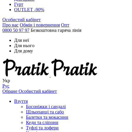
Гурт
OUTLET -90%
Особистий кабінет
Про нас
Обмін і повернення
Опт
0800 50 97 97
Безкоштовна гаряча лінія
Для неї
Для нього
Для дому
Укр
Рус
Обране
Особистий кабінет
Взуття
Босоніжки і сандалі
Шльопанці та сабо
Балетки та мокасини
Кеди та сліпони
Туфлі та лофери