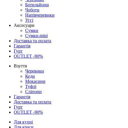
Ботильйони
Чоботи
Напівчеревики
Уггі
Аксесуари
Сумки
Сумки-mini
Доставка та оплата
Гарантія
Гурт
OUTLET -90%
Взуття
Черевики
Кеди
Мокасини
Туфлі
Сліпони
Гарантія
Доставка та оплата
Гурт
OUTLET -90%
Для кухні
Для краси