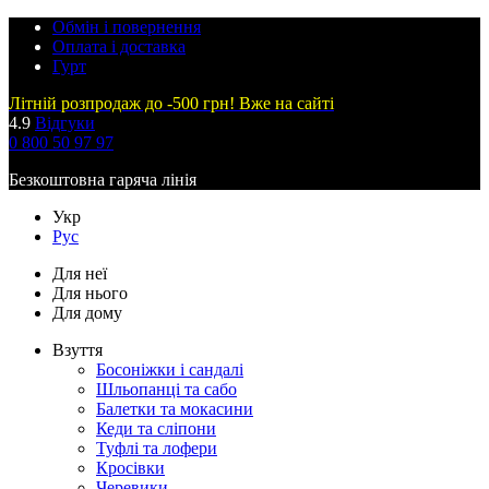
Обмін і повернення
Оплата і доставка
Гурт
Літній розпродаж до -500 грн! Вже на сайті
4.9
Відгуки
0 800 50 97 97
Безкоштовна гаряча лінія
Укр
Рус
Для неї
Для нього
Для дому
Взуття
Босоніжки і сандалі
Шльопанці та сабо
Балетки та мокасини
Кеди та сліпони
Туфлі та лофери
Кросівки
Черевики