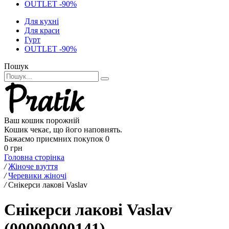
OUTLET -90%
Для кухні
Для краси
Гурт
OUTLET -90%
Пошук
Ваш кошик порожній
Кошик чекає, що його наповнять.
Бажаємо приємних покупок
0
0 грн
Головна сторінка
/
Жіноче взуття
/
Черевики жіночі
/
Снікерси лакові Vaslav
Снікерси лакові Vaslav
(00000000141)