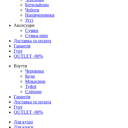
Ботильйони
Чоботи
Напівчеревики
Уггі
Аксесуари
Сумки
Сумки-mini
Доставка та оплата
Гарантія
Гурт
OUTLET -90%
Взуття
Черевики
Кеди
Мокасини
Туфлі
Сліпони
Гарантія
Доставка та оплата
Гурт
OUTLET -90%
Для кухні
Для краси