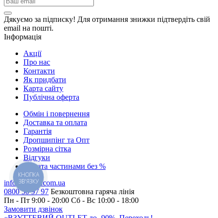
Дякуємо за підписку! Для отримання знижки підтвердіть свій
email на пошті.
Інформація
Акції
Про нас
Контакти
Як придбати
Карта сайту
Публiчна оферта
Обмін і повернення
Доставка та оплата
Гарантiя
Дропшипінг та Опт
Розмірна сітка
Відгуки
Оплата частинами без %
КНОПКА
ЗВ'ЯЗКУ
info@pratik.com.ua
0800 50 97 97
Безкоштовна гаряча лінія
Пн - Пт 9:00 - 20:00
Сб - Вс 10:00 - 18:00
Замовити дзвінок
«ВЗУТТЕВИЙ OUTLET до -90%. Переходь!