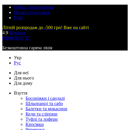
Обмін і повернення
Оплата і доставка
Гурт
Літній розпродаж до -500 грн! Вже на сайті
4.9
Відгуки
0 800 50 97 97
Безкоштовна гаряча лінія
Укр
Рус
Для неї
Для нього
Для дому
Взуття
Босоніжки і сандалі
Шльопанці та сабо
Балетки та мокасини
Кеди та сліпони
Туфлі та лофери
Кросівки
Черевики