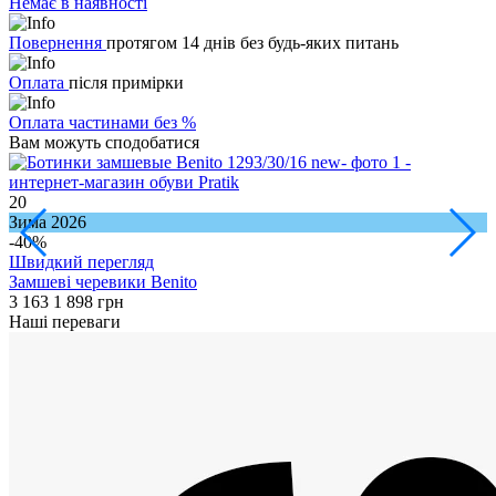
Немає в наявності
Повернення
протягом 14 днів без будь-яких питань
Оплата
після примірки
Оплата частинами без %
Вам можуть сподобатися
20
1
Зима 2026
-40%
Швидкий перегляд
З
Замшеві черевики Benito
2
3 163
1 898 грн
Наші переваги