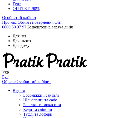
Гурт
OUTLET -90%
Особистий кабінет
Про нас
Обмін і повернення
Опт
0800 50 97 97
Безкоштовна гаряча лінія
Для неї
Для нього
Для дому
Укр
Рус
Обране
Особистий кабінет
Взуття
Босоніжки і сандалі
Шльопанці та сабо
Балетки та мокасини
Кеди та сліпони
Туфлі та лофери