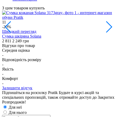
З цим товаром купують
11
1
-20%
Швидкий перегляд
Сумка шкіряна Solana
Р
2 811
2 249 грн
1
Відгуки про товар
Середня оцінка
-
Відповідність розміру
-
Якість
-
Комфорт
-
Залишити відгук
Підпишіться на розсилку Pratik
Будьте в курсі акцій та
спеціальних пропозицій, також отримайте доступ до Закритих
Розпродажiв!
Для неї
Для нього