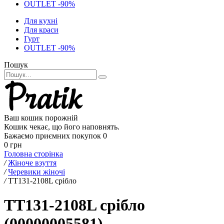
OUTLET -90%
Для кухні
Для краси
Гурт
OUTLET -90%
Пошук
Ваш кошик порожній
Кошик чекає, що його наповнять.
Бажаємо приємних покупок
0
0 грн
Головна сторінка
/
Жіноче взуття
/
Черевики жіночі
/
TT131-2108L срібло
TT131-2108L срібло
(00000005581)