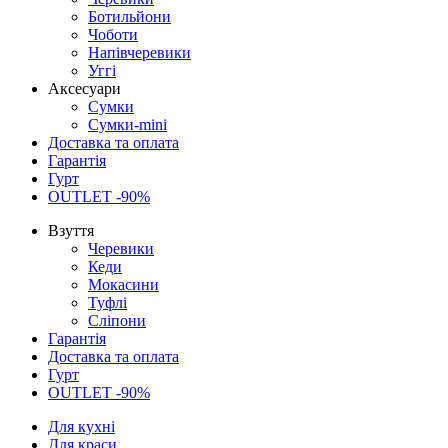
Ботильйони
Чоботи
Напівчеревики
Уггі
Аксесуари
Сумки
Сумки-mini
Доставка та оплата
Гарантія
Гурт
OUTLET -90%
Взуття
Черевики
Кеди
Мокасини
Туфлі
Сліпони
Гарантія
Доставка та оплата
Гурт
OUTLET -90%
Для кухні
Для краси