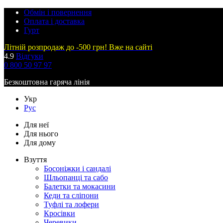
Обмін і повернення
Оплата і доставка
Гурт
Літній розпродаж до -500 грн! Вже на сайті
4.9
Відгуки
0 800 50 97 97
Безкоштовна гаряча лінія
Укр
Рус
Для неї
Для нього
Для дому
Взуття
Босоніжки і сандалі
Шльопанці та сабо
Балетки та мокасини
Кеди та сліпони
Туфлі та лофери
Кросівки
Черевики