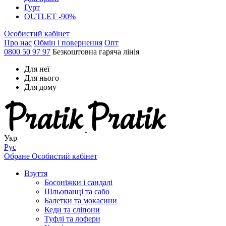
Гурт
OUTLET -90%
Особистий кабінет
Про нас
Обмін і повернення
Опт
0800 50 97 97
Безкоштовна гаряча лінія
Для неї
Для нього
Для дому
Укр
Рус
Обране
Особистий кабінет
Взуття
Босоніжки і сандалі
Шльопанці та сабо
Балетки та мокасини
Кеди та сліпони
Туфлі та лофери