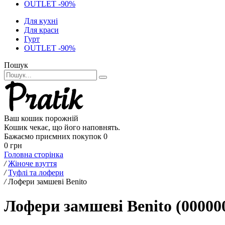
OUTLET -90%
Для кухні
Для краси
Гурт
OUTLET -90%
Пошук
Ваш кошик порожній
Кошик чекає, що його наповнять.
Бажаємо приємних покупок
0
0 грн
Головна сторінка
/
Жіноче взуття
/
Туфлі та лофери
/
Лофери замшеві Benito
Лофери замшеві Benito (00000