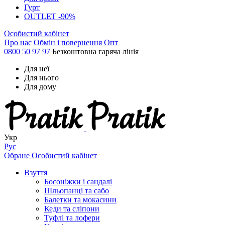
Гурт
OUTLET -90%
Особистий кабінет
Про нас
Обмін і повернення
Опт
0800 50 97 97
Безкоштовна гаряча лінія
Для неї
Для нього
Для дому
Укр
Рус
Обране
Особистий кабінет
Взуття
Босоніжки і сандалі
Шльопанці та сабо
Балетки та мокасини
Кеди та сліпони
Туфлі та лофери