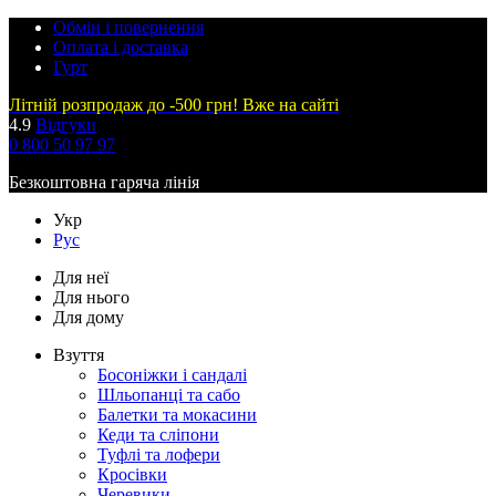
Обмін і повернення
Оплата і доставка
Гурт
Літній розпродаж до -500 грн! Вже на сайті
4.9
Відгуки
0 800 50 97 97
Безкоштовна гаряча лінія
Укр
Рус
Для неї
Для нього
Для дому
Взуття
Босоніжки і сандалі
Шльопанці та сабо
Балетки та мокасини
Кеди та сліпони
Туфлі та лофери
Кросівки
Черевики