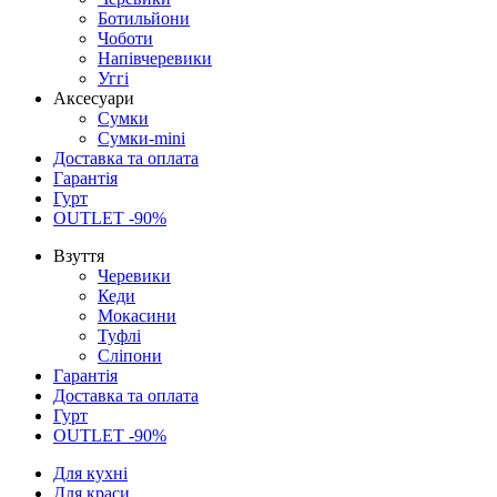
Ботильйони
Чоботи
Напівчеревики
Уггі
Аксесуари
Сумки
Сумки-mini
Доставка та оплата
Гарантія
Гурт
OUTLET -90%
Взуття
Черевики
Кеди
Мокасини
Туфлі
Сліпони
Гарантія
Доставка та оплата
Гурт
OUTLET -90%
Для кухні
Для краси