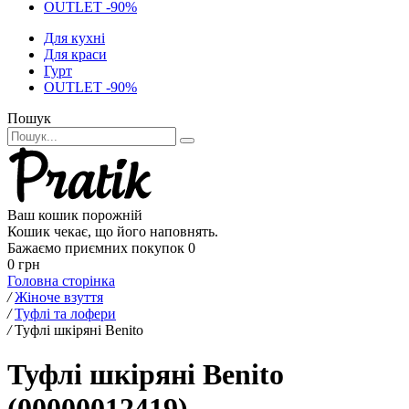
OUTLET -90%
Для кухні
Для краси
Гурт
OUTLET -90%
Пошук
Ваш кошик порожній
Кошик чекає, що його наповнять.
Бажаємо приємних покупок
0
0 грн
Головна сторінка
/
Жіноче взуття
/
Туфлі та лофери
/
Туфлі шкіряні Benito
Туфлі шкіряні Benito
(00000012419)