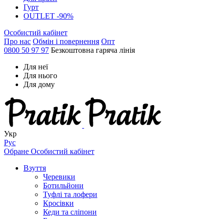
Гурт
OUTLET -90%
Особистий кабінет
Про нас
Обмін і повернення
Опт
0800 50 97 97
Безкоштовна гаряча лінія
Для неї
Для нього
Для дому
Укр
Рус
Обране
Особистий кабінет
Взуття
Черевики
Ботильйони
Туфлі та лофери
Кросівки
Кеди та сліпони