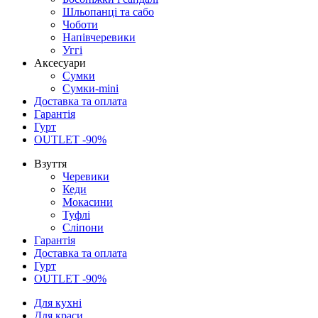
Шльопанці та сабо
Чоботи
Напівчеревики
Уггі
Аксесуари
Сумки
Сумки-mini
Доставка та оплата
Гарантія
Гурт
OUTLET -90%
Взуття
Черевики
Кеди
Мокасини
Туфлі
Сліпони
Гарантія
Доставка та оплата
Гурт
OUTLET -90%
Для кухні
Для краси