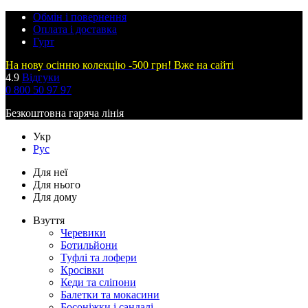
Обмін і повернення
Оплата і доставка
Гурт
На нову осінню колекцію -500 грн! Вже на сайті
4.9
Відгуки
0 800 50 97 97
Безкоштовна гаряча лінія
Укр
Рус
Для неї
Для нього
Для дому
Взуття
Черевики
Ботильйони
Туфлі та лофери
Кросівки
Кеди та сліпони
Балетки та мокасини
Босоніжки і сандалі