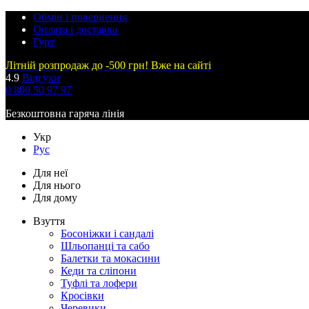
Обмін і повернення
Оплата і доставка
Гурт
Літній розпродаж до -500 грн! Вже на сайті
4.9
Відгуки
0 800 50 97 97
Безкоштовна гаряча лінія
Укр
Рус
Для неї
Для нього
Для дому
Взуття
Босоніжки і сандалі
Шльопанці та сабо
Балетки та мокасини
Кеди та сліпони
Туфлі та лофери
Кросівки
Черевики