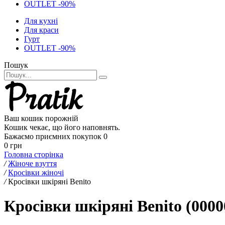
OUTLET -90%
Для кухні
Для краси
Гурт
OUTLET -90%
Пошук
Ваш кошик порожній
Кошик чекає, що його наповнять.
Бажаємо приємних покупок
0
0 грн
Головна сторінка
/
Жіноче взуття
/
Кросівки жіночі
/
Кросівки шкіряні Benito
Кросівки шкіряні Benito (0000