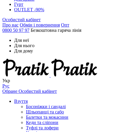
Гурт
OUTLET -90%
Особистий кабінет
Про нас
Обмін і повернення
Опт
0800 50 97 97
Безкоштовна гаряча лінія
Для неї
Для нього
Для дому
Укр
Рус
Обране
Особистий кабінет
Взуття
Босоніжки і сандалі
Шльопанці та сабо
Балетки та мокасини
Кеди та сліпони
Туфлі та лофери