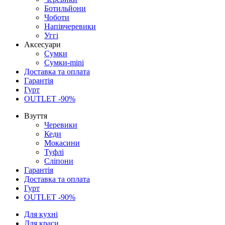
Ботильйони
Чоботи
Напівчеревики
Уггі
Аксесуари
Сумки
Сумки-mini
Доставка та оплата
Гарантія
Гурт
OUTLET -90%
Взуття
Черевики
Кеди
Мокасини
Туфлі
Сліпони
Гарантія
Доставка та оплата
Гурт
OUTLET -90%
Для кухні
Для краси