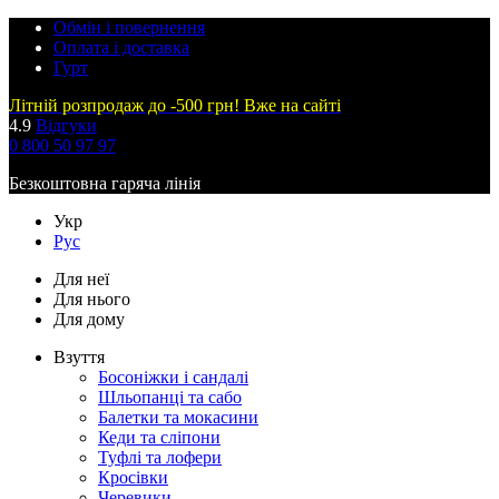
Обмін і повернення
Оплата і доставка
Гурт
Літній розпродаж до -500 грн! Вже на сайті
4.9
Відгуки
0 800 50 97 97
Безкоштовна гаряча лінія
Укр
Рус
Для неї
Для нього
Для дому
Взуття
Босоніжки і сандалі
Шльопанці та сабо
Балетки та мокасини
Кеди та сліпони
Туфлі та лофери
Кросівки
Черевики