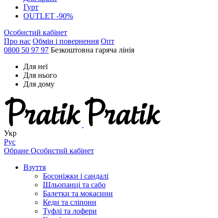
Гурт
OUTLET -90%
Особистий кабінет
Про нас
Обмін і повернення
Опт
0800 50 97 97
Безкоштовна гаряча лінія
Для неї
Для нього
Для дому
Укр
Рус
Обране
Особистий кабінет
Взуття
Босоніжки і сандалі
Шльопанці та сабо
Балетки та мокасини
Кеди та сліпони
Туфлі та лофери