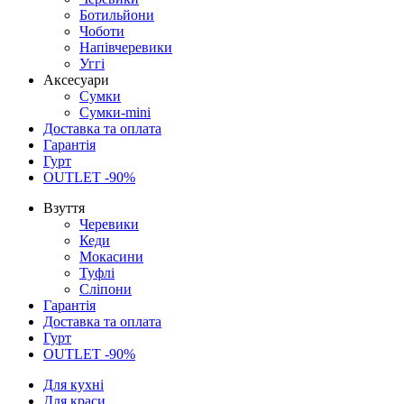
Ботильйони
Чоботи
Напівчеревики
Уггі
Аксесуари
Сумки
Сумки-mini
Доставка та оплата
Гарантія
Гурт
OUTLET -90%
Взуття
Черевики
Кеди
Мокасини
Туфлі
Сліпони
Гарантія
Доставка та оплата
Гурт
OUTLET -90%
Для кухні
Для краси