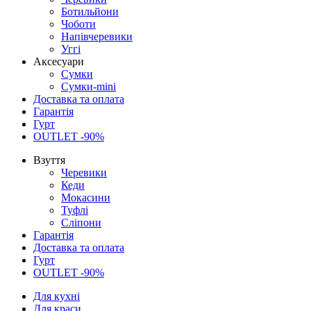
Ботильйони
Чоботи
Напівчеревики
Уггі
Аксесуари
Сумки
Сумки-mini
Доставка та оплата
Гарантія
Гурт
OUTLET -90%
Взуття
Черевики
Кеди
Мокасини
Туфлі
Сліпони
Гарантія
Доставка та оплата
Гурт
OUTLET -90%
Для кухні
Для краси