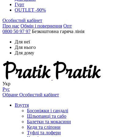
Гурт
OUTLET -90%
Особистий кабінет
Про нас
Обмін і повернення
Опт
0800 50 97 97
Безкоштовна гаряча лінія
Для неї
Для нього
Для дому
Укр
Рус
Обране
Особистий кабінет
Взуття
Босоніжки і сандалі
Шльопанці та сабо
Балетки та мокасини
Кеди та сліпони
Туфлі та лофери