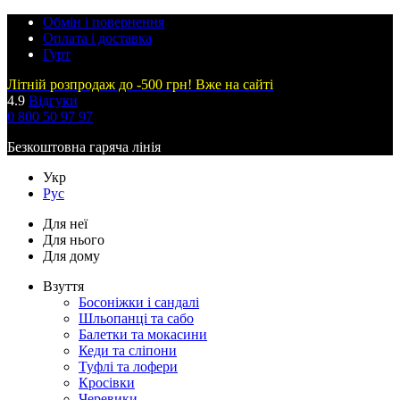
Обмін і повернення
Оплата і доставка
Гурт
Літній розпродаж до -500 грн! Вже на сайті
4.9
Відгуки
0 800 50 97 97
Безкоштовна гаряча лінія
Укр
Рус
Для неї
Для нього
Для дому
Взуття
Босоніжки і сандалі
Шльопанці та сабо
Балетки та мокасини
Кеди та сліпони
Туфлі та лофери
Кросівки
Черевики