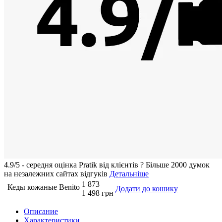
4.9/5 - середня оцiнка Pratik вiд клієнтів
?
Більше 2000 думок
на незалежних сайтах відгуків
Детальніше
1 873
Кеды кожаные Benito
Додати до кошику
1 498 грн
Описание
Характеристики