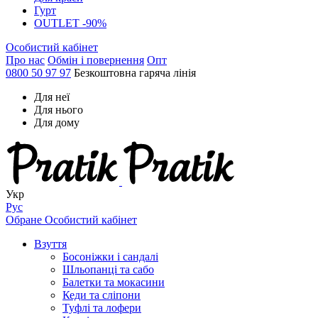
Гурт
OUTLET -90%
Особистий кабінет
Про нас
Обмін і повернення
Опт
0800 50 97 97
Безкоштовна гаряча лінія
Для неї
Для нього
Для дому
Укр
Рус
Обране
Особистий кабінет
Взуття
Босоніжки і сандалі
Шльопанці та сабо
Балетки та мокасини
Кеди та сліпони
Туфлі та лофери