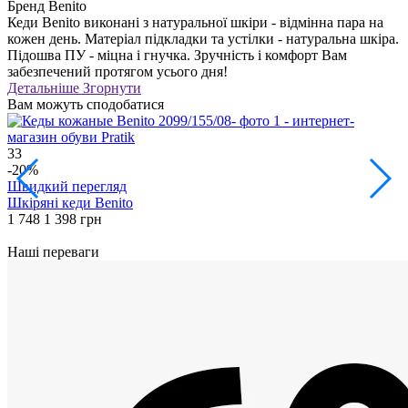
Бренд
Benito
Кеди Benito виконані з натуральної шкіри - відмінна пара на
кожен день. Матеріал підкладки та устілки - натуральна шкіра.
Підошва ПУ - міцна і гнучка. Зручність і комфорт Вам
забезпечений протягом усього дня!
Детальніше
Згорнути
Вам можуть сподобатися
33
2
-20%
О
Швидкий перегляд
Шкіряні кеди Benito
1 748
1 398 грн
Ш
2
Наші переваги