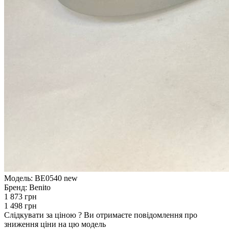
Модель:
BE0540 new
Бренд:
Benito
1 873 грн
1 498 грн
Слідкувати за ціною
?
Ви отримаєте повідомлення про
зниження ціни на цю модель