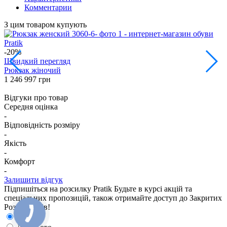
Комментарии
З цим товаром купують
-20%
8
Швидкий перегляд
Рюкзак жіночий
1 246
997 грн
С
1
Відгуки про товар
Середня оцінка
-
Відповідність розміру
-
Якість
-
Комфорт
-
Залишити відгук
Підпишіться на розсилку Pratik
Будьте в курсі акцій та
спеціальних пропозицій, також отримайте доступ до Закритих
Розпродажiв!
Для неї