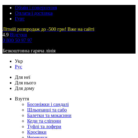
Обмін і повернення
Оплата і доставка
Гурт
Літній розпродаж до -500 грн! Вже на сайті
4.9
Відгуки
0 800 50 97 97
Безкоштовна гаряча лінія
Укр
Рус
Для неї
Для нього
Для дому
Взуття
Босоніжки і сандалі
Шльопанці та сабо
Балетки та мокасини
Кеди та сліпони
Туфлі та лофери
Кросівки
Черевики