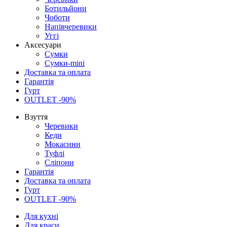
Ботильйони
Чоботи
Напівчеревики
Уггі
Аксесуари
Сумки
Сумки-mini
Доставка та оплата
Гарантія
Гурт
OUTLET -90%
Взуття
Черевики
Кеди
Мокасини
Туфлі
Сліпони
Гарантія
Доставка та оплата
Гурт
OUTLET -90%
Для кухні
Для краси