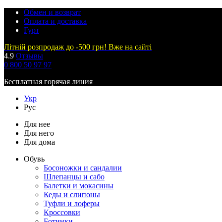
Обмен и возврат
Оплата и доставка
Гурт
Літній розпродаж до -500 грн! Вже на сайті
4.9
Отзывы
0 800 50 97 97
Бесплатная горячая линия
Укр
Рус
Для нее
Для него
Для дома
Обувь
Босоножки и сандалии
Шлепанцы и сабо
Балетки и мокасины
Кеды и слипоны
Туфли и лоферы
Кроссовки
Ботинки