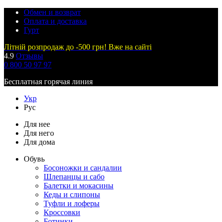
Обмен и возврат
Оплата и доставка
Гурт
Літній розпродаж до -500 грн! Вже на сайті
4.9
Отзывы
0 800 50 97 97
Бесплатная горячая линия
Укр
Рус
Для нее
Для него
Для дома
Обувь
Босоножки и сандалии
Шлепанцы и сабо
Балетки и мокасины
Кеды и слипоны
Туфли и лоферы
Кроссовки
Ботинки