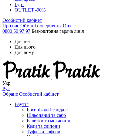
Гурт
OUTLET -90%
Особистий кабінет
Про нас
Обмін і повернення
Опт
0800 50 97 97
Безкоштовна гаряча лінія
Для неї
Для нього
Для дому
Укр
Рус
Обране
Особистий кабінет
Взуття
Босоніжки і сандалі
Шльопанці та сабо
Балетки та мокасини
Кеди та сліпони
Туфлі та лофери