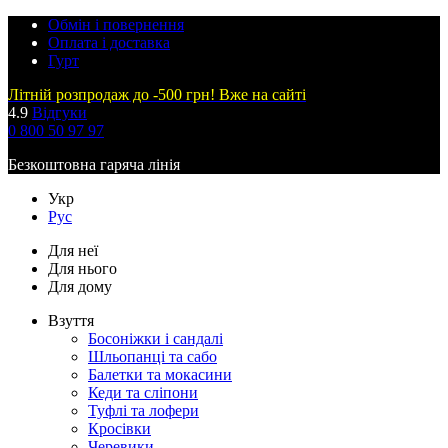
Обмін і повернення
Оплата і доставка
Гурт
Літній розпродаж до -500 грн! Вже на сайті
4.9
Відгуки
0 800 50 97 97
Безкоштовна гаряча лінія
Укр
Рус
Для неї
Для нього
Для дому
Взуття
Босоніжки і сандалі
Шльопанці та сабо
Балетки та мокасини
Кеди та сліпони
Туфлі та лофери
Кросівки
Черевики