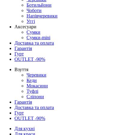
Ботильйони
Чоботи
Напівчеревики
Уггі
Аксесуари
Сумки
Сумки-mini
Доставка та оплата
Гарантія
Гурт
OUTLET -90%
Взуття
Черевики
Кеди
Мокасини
Туфлі
Сліпони
Гарантія
Доставка та оплата
Гурт
OUTLET -90%
Для кухні
Для краси