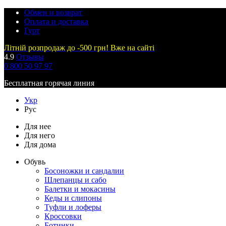
Обмен и возврат
Оплата и доставка
Гурт
Літній розпродаж до -500 грн! Вже на сайті
4.9
Отзывы
0 800 50 97 97
Бесплатная горячая линия
Укр
Рус
Для нее
Для него
Для дома
Обувь
Босоножки и сандалии
Шлепанцы и сабо
Балетки и мокасины
Кеды и слипоны
Туфли и лоферы
Кроссовки
Ботинки