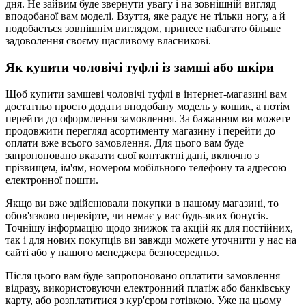
дня. Не зайвим буде звернути увагу і на зовнішній вигляд
вподобаної вам моделі. Взуття, яке радує не тільки ногу, а й
подобається зовнішнім виглядом, принесе набагато більше
задоволення своєму щасливому власникові.
Як купити чоловічі туфлі із замші або шкіри
Щоб купити замшеві чоловічі туфлі в інтернет-магазині вам
достатньо просто додати вподобану модель у кошик, а потім
перейти до оформлення замовлення. За бажанням ви можете
продовжити перегляд асортименту магазину і перейти до
оплати вже всього замовлення. Для цього вам буде
запропоновано вказати свої контактні дані, включно з
прізвищем, ім'ям, номером мобільного телефону та адресою
електронної пошти.
Якщо ви вже здійснювали покупки в нашому магазині, то
обов'язково перевірте, чи немає у вас будь-яких бонусів.
Точнішу інформацію щодо знижок та акцій як для постійних,
так і для нових покупців ви завжди можете уточнити у нас на
сайті або у нашого менеджера безпосередньо.
Після цього вам буде запропоновано оплатити замовлення
відразу, використовуючи електронний платіж або банківську
карту, або розплатитися з кур'єром готівкою. Уже на цьому