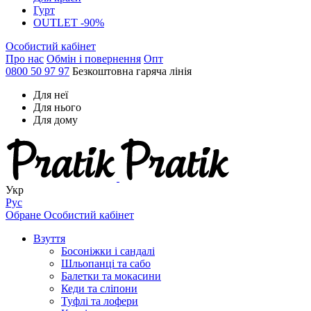
Гурт
OUTLET -90%
Особистий кабінет
Про нас
Обмін і повернення
Опт
0800 50 97 97
Безкоштовна гаряча лінія
Для неї
Для нього
Для дому
Укр
Рус
Обране
Особистий кабінет
Взуття
Босоніжки і сандалі
Шльопанці та сабо
Балетки та мокасини
Кеди та сліпони
Туфлі та лофери