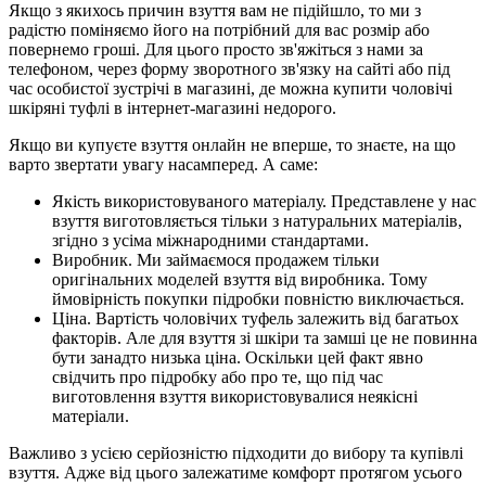
Якщо з якихось причин взуття вам не підійшло, то ми з
радістю поміняємо його на потрібний для вас розмір або
повернемо гроші. Для цього просто зв'яжіться з нами за
телефоном, через форму зворотного зв'язку на сайті або під
час особистої зустрічі в магазині, де можна купити чоловічі
шкіряні туфлі в інтернет-магазині недорого.
Якщо ви купуєте взуття онлайн не вперше, то знаєте, на що
варто звертати увагу насамперед. А саме:
Якість використовуваного матеріалу. Представлене у нас
взуття виготовляється тільки з натуральних матеріалів,
згідно з усіма міжнародними стандартами.
Виробник. Ми займаємося продажем тільки
оригінальних моделей взуття від виробника. Тому
ймовірність покупки підробки повністю виключається.
Ціна. Вартість чоловічих туфель залежить від багатьох
факторів. Але для взуття зі шкіри та замші це не повинна
бути занадто низька ціна. Оскільки цей факт явно
свідчить про підробку або про те, що під час
виготовлення взуття використовувалися неякісні
матеріали.
Важливо з усією серйозністю підходити до вибору та купівлі
взуття. Адже від цього залежатиме комфорт протягом усього