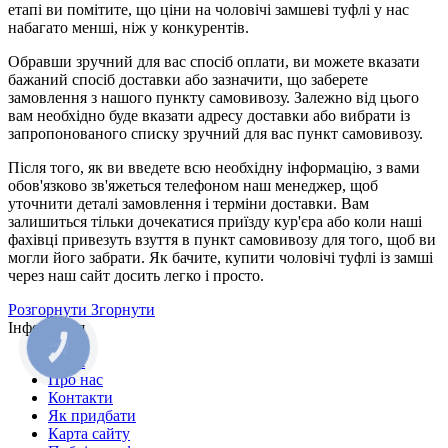
етапі ви помітите, що ціни на чоловічі замшеві туфлі у нас
набагато менші, ніж у конкурентів.
Обравши зручний для вас спосіб оплати, ви можете вказати
бажаний спосіб доставки або зазначити, що заберете
замовлення з нашого пункту самовивозу. Залежно від цього
вам необхідно буде вказати адресу доставки або вибрати із
запропонованого списку зручний для вас пункт самовивозу.
Після того, як ви введете всю необхідну інформацію, з вами
обов'язково зв'яжеться телефоном наш менеджер, щоб
уточнити деталі замовлення і терміни доставки. Вам
залишиться тільки дочекатися приїзду кур'єра або коли наші
фахівці привезуть взуття в пункт самовивозу для того, щоб ви
могли його забрати. Як бачите, купити чоловічі туфлі із замші
через наш сайт досить легко і просто.
Розгорнути
Згорнути
Інформація
Акції
Про нас
Контакти
Як придбати
Карта сайту