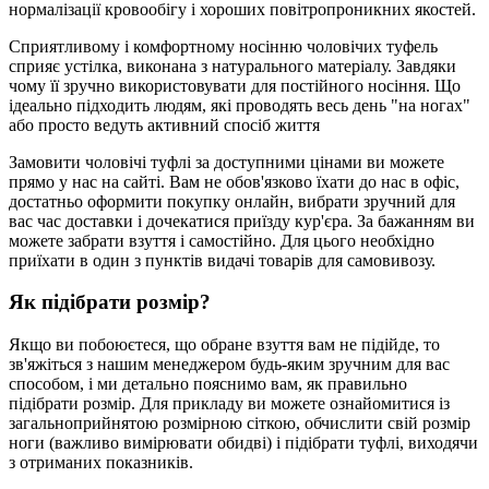
нормалізації кровообігу і хороших повітропроникних якостей.
Сприятливому і комфортному носінню чоловічих туфель
сприяє устілка, виконана з натурального матеріалу. Завдяки
чому її зручно використовувати для постійного носіння. Що
ідеально підходить людям, які проводять весь день "на ногах"
або просто ведуть активний спосіб життя
Замовити чоловічі туфлі за доступними цінами ви можете
прямо у нас на сайті. Вам не обов'язково їхати до нас в офіс,
достатньо оформити покупку онлайн, вибрати зручний для
вас час доставки і дочекатися приїзду кур'єра. За бажанням ви
можете забрати взуття і самостійно. Для цього необхідно
приїхати в один з пунктів видачі товарів для самовивозу.
Як підібрати розмір?
Якщо ви побоюєтеся, що обране взуття вам не підійде, то
зв'яжіться з нашим менеджером будь-яким зручним для вас
способом, і ми детально пояснимо вам, як правильно
підібрати розмір. Для прикладу ви можете ознайомитися із
загальноприйнятою розмірною сіткою, обчислити свій розмір
ноги (важливо вимірювати обидві) і підібрати туфлі, виходячи
з отриманих показників.