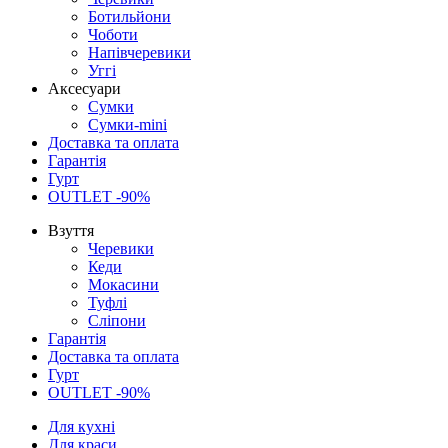
Ботильйони
Чоботи
Напівчеревики
Уггі
Аксесуари
Сумки
Сумки-mini
Доставка та оплата
Гарантія
Гурт
OUTLET -90%
Взуття
Черевики
Кеди
Мокасини
Туфлі
Сліпони
Гарантія
Доставка та оплата
Гурт
OUTLET -90%
Для кухні
Для краси