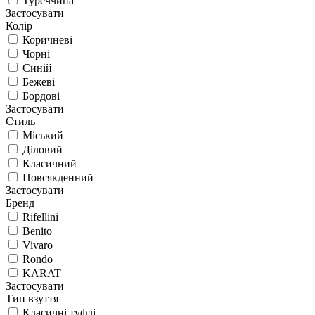
Туреччина
Застосувати
Колір
Коричневі
Чорні
Синій
Бежеві
Бордові
Застосувати
Стиль
Міський
Діловий
Класичний
Повсякденний
Застосувати
Бренд
Rifellini
Benito
Vivaro
Rondo
KARAT
Застосувати
Тип взуття
Класичні туфлі