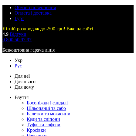
Обмін і повернення
Оплата і доставка
Гурт
Літній розпродаж до -500 грн! Вже на сайті
4.9
Відгуки
0 800 50 97 97
Безкоштовна гаряча лінія
Укр
Рус
Для неї
Для нього
Для дому
Взуття
Босоніжки і сандалі
Шльопанці та сабо
Балетки та мокасини
Кеди та сліпони
Туфлі та лофери
Кросівки
Черевики