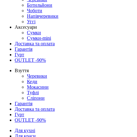
Ботильйони
Чоботи
Напівчеревики
Уггі
Аксесуари
Сумки
Сумки-mini
Доставка та оплата
Гарантія
Гурт
OUTLET -90%
Взуття
Черевики
Кеди
Мокасини
Туфлі
Сліпони
Гарантія
Доставка та оплата
Гурт
OUTLET -90%
Для кухні
Для краси