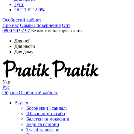
Гурт
OUTLET -90%
Особистий кабінет
Про нас
Обмін і повернення
Опт
0800 50 97 97
Безкоштовна гаряча лінія
Для неї
Для нього
Для дому
Укр
Рус
Обране
Особистий кабінет
Взуття
Босоніжки і сандалі
Шльопанці та сабо
Балетки та мокасини
Кеди та сліпони
Туфлі та лофери