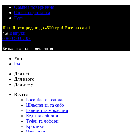
Обмін і повернення
Оплата і доставка
Гурт
Літній розпродаж до -500 грн! Вже на сайті
4.9
Відгуки
0 800 50 97 97
Безкоштовна гаряча лінія
Укр
Рус
Для неї
Для нього
Для дому
Взуття
Босоніжки і сандалі
Шльопанці та сабо
Балетки та мокасини
Кеди та сліпони
Туфлі та лофери
Кросівки
Черевики