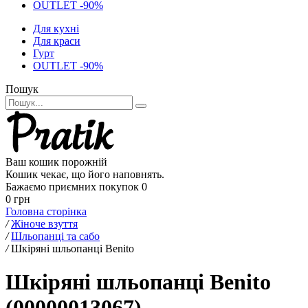
OUTLET -90%
Для кухні
Для краси
Гурт
OUTLET -90%
Пошук
Ваш кошик порожній
Кошик чекає, що його наповнять.
Бажаємо приємних покупок
0
0 грн
Головна сторінка
/
Жіноче взуття
/
Шльопанці та сабо
/
Шкіряні шльопанці Benito
Шкіряні шльопанці Benito
(00000013067)