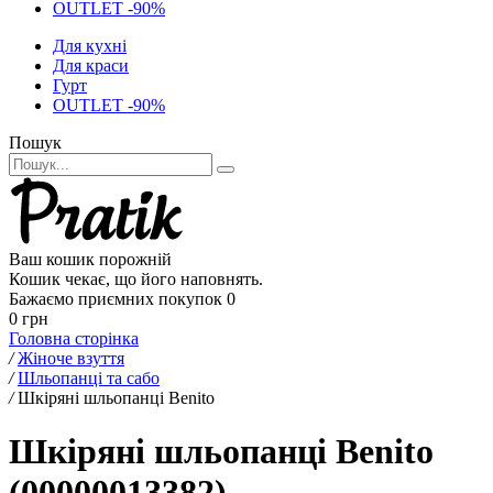
OUTLET -90%
Для кухні
Для краси
Гурт
OUTLET -90%
Пошук
Ваш кошик порожній
Кошик чекає, що його наповнять.
Бажаємо приємних покупок
0
0 грн
Головна сторінка
/
Жіноче взуття
/
Шльопанці та сабо
/
Шкіряні шльопанці Benito
Шкіряні шльопанці Benito
(00000013382)