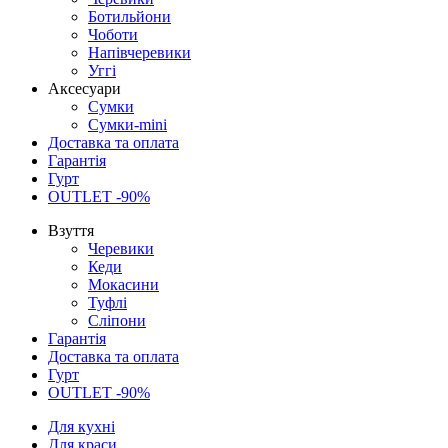
Ботильйони
Чоботи
Напівчеревики
Уггі
Аксесуари
Сумки
Сумки-mini
Доставка та оплата
Гарантія
Гурт
OUTLET -90%
Взуття
Черевики
Кеди
Мокасини
Туфлі
Сліпони
Гарантія
Доставка та оплата
Гурт
OUTLET -90%
Для кухні
Для краси