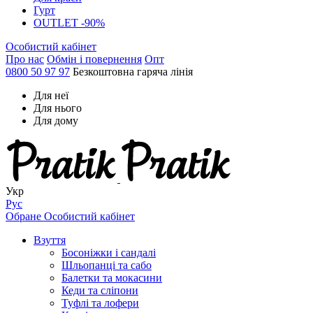
Гурт
OUTLET -90%
Особистий кабінет
Про нас
Обмін і повернення
Опт
0800 50 97 97
Безкоштовна гаряча лінія
Для неї
Для нього
Для дому
Укр
Рус
Обране
Особистий кабінет
Взуття
Босоніжки і сандалі
Шльопанці та сабо
Балетки та мокасини
Кеди та сліпони
Туфлі та лофери