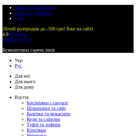
Обмін і повернення
Оплата і доставка
Гурт
Літній розпродаж до -500 грн! Вже на сайті
4.9
Відгуки
0 800 50 97 97
Безкоштовна гаряча лінія
Укр
Рус
Для неї
Для нього
Для дому
Взуття
Босоніжки і сандалі
Шльопанці та сабо
Балетки та мокасини
Кеди та сліпони
Туфлі та лофери
Кросівки
Черевики