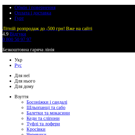
Обмін і повернення
Оплата і доставка
Гурт
Літній розпродаж до -500 грн! Вже на сайті
4.9
Відгуки
0 800 50 97 97
Безкоштовна гаряча лінія
Укр
Рус
Для неї
Для нього
Для дому
Взуття
Босоніжки і сандалі
Шльопанці та сабо
Балетки та мокасини
Кеди та сліпони
Туфлі та лофери
Кросівки
Черевики