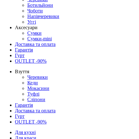
Ботильйони
Чоботи
Напівчеревики
Уггі
Аксесуари
Сумки
Сумки-mini
Доставка та оплата
Гарантія
Гурт
OUTLET -90%
Взуття
Черевики
Кеди
Мокасини
Туфлі
Сліпони
Гарантія
Доставка та оплата
Гурт
OUTLET -90%
Для кухні
Для краси