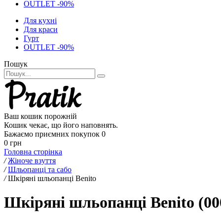
OUTLET -90%
Для кухні
Для краси
Гурт
OUTLET -90%
Пошук
Ваш кошик порожній
Кошик чекає, що його наповнять.
Бажаємо приємних покупок
0
0 грн
Головна сторінка
/
Жіноче взуття
/
Шльопанці та сабо
/
Шкіряні шльопанці Benito
Шкіряні шльопанці Benito (00