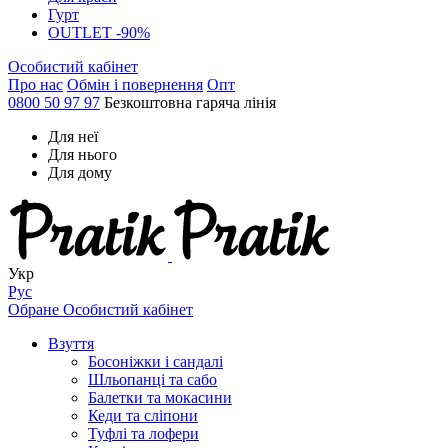
Гурт
OUTLET -90%
Особистий кабінет
Про нас
Обмін і повернення
Опт
0800 50 97 97
Безкоштовна гаряча лінія
Для неї
Для нього
Для дому
Укр
Рус
Обране
Особистий кабінет
Взуття
Босоніжки і сандалі
Шльопанці та сабо
Балетки та мокасини
Кеди та сліпони
Туфлі та лофери