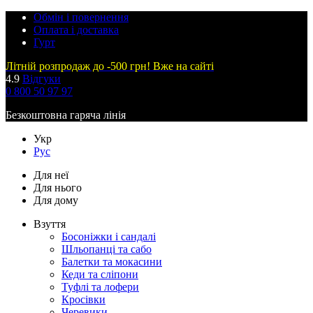
Обмін і повернення
Оплата і доставка
Гурт
Літній розпродаж до -500 грн! Вже на сайті
4.9
Відгуки
0 800 50 97 97
Безкоштовна гаряча лінія
Укр
Рус
Для неї
Для нього
Для дому
Взуття
Босоніжки і сандалі
Шльопанці та сабо
Балетки та мокасини
Кеди та сліпони
Туфлі та лофери
Кросівки
Черевики