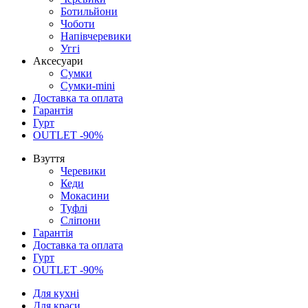
Ботильйони
Чоботи
Напівчеревики
Уггі
Аксесуари
Сумки
Сумки-mini
Доставка та оплата
Гарантія
Гурт
OUTLET -90%
Взуття
Черевики
Кеди
Мокасини
Туфлі
Сліпони
Гарантія
Доставка та оплата
Гурт
OUTLET -90%
Для кухні
Для краси