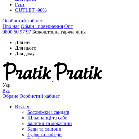
Гурт
OUTLET -90%
Особистий кабінет
Про нас
Обмін і повернення
Опт
0800 50 97 97
Безкоштовна гаряча лінія
Для неї
Для нього
Для дому
Укр
Рус
Обране
Особистий кабінет
Взуття
Босоніжки і сандалі
Шльопанці та сабо
Балетки та мокасини
Кеди та сліпони
Туфлі та лофери