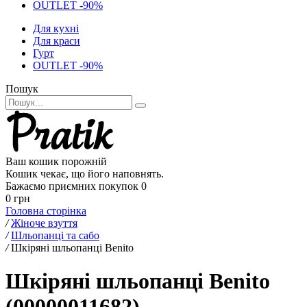
OUTLET -90%
Для кухні
Для краси
Гурт
OUTLET -90%
Пошук
Ваш кошик порожній
Кошик чекає, що його наповнять.
Бажаємо приємних покупок
0
0 грн
Головна сторінка
/
Жіноче взуття
/
Шльопанці та сабо
/
Шкіряні шльопанці Benito
Шкіряні шльопанці Benito
(00000011682)