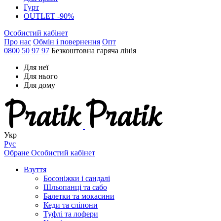
Гурт
OUTLET -90%
Особистий кабінет
Про нас
Обмін і повернення
Опт
0800 50 97 97
Безкоштовна гаряча лінія
Для неї
Для нього
Для дому
Укр
Рус
Обране
Особистий кабінет
Взуття
Босоніжки і сандалі
Шльопанці та сабо
Балетки та мокасини
Кеди та сліпони
Туфлі та лофери