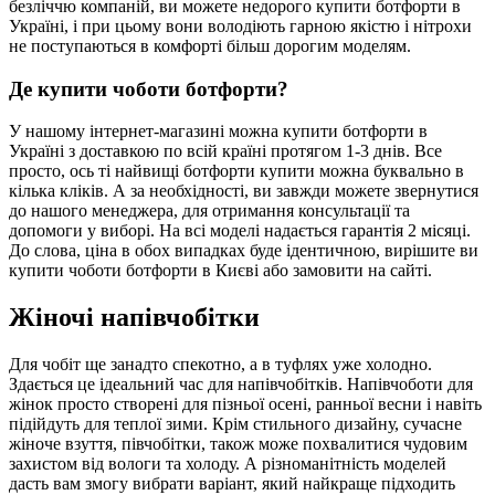
безліччю компаній, ви можете недорого купити ботфорти в
Україні, і при цьому вони володіють гарною якістю і нітрохи
не поступаються в комфорті більш дорогим моделям.
Де купити чоботи ботфорти?
У нашому інтернет-магазині можна купити ботфорти в
Україні з доставкою по всій країні протягом 1-3 днів. Все
просто, ось ті найвищі ботфорти купити можна буквально в
кілька кліків. А за необхідності, ви завжди можете звернутися
до нашого менеджера, для отримання консультації та
допомоги у виборі. На всі моделі надається гарантія 2 місяці.
До слова, ціна в обох випадках буде ідентичною, вирішите ви
купити чоботи ботфорти в Києві або замовити на сайті.
Жіночі напівчобітки
Для чобіт ще занадто спекотно, а в туфлях уже холодно.
Здається це ідеальний час для напівчобітків. Напівчоботи для
жінок просто створені для пізньої осені, ранньої весни і навіть
підійдуть для теплої зими. Крім стильного дизайну, сучасне
жіноче взуття, півчобітки, також може похвалитися чудовим
захистом від вологи та холоду. А різноманітність моделей
дасть вам змогу вибрати варіант, який найкраще підходить