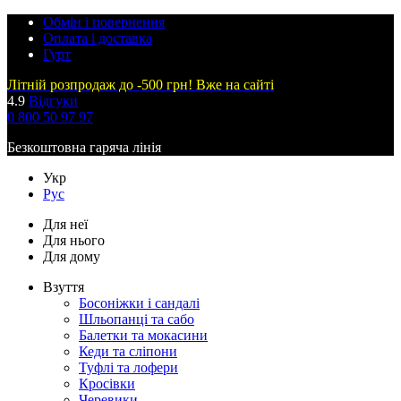
Обмін і повернення
Оплата і доставка
Гурт
Літній розпродаж до -500 грн! Вже на сайті
4.9
Відгуки
0 800 50 97 97
Безкоштовна гаряча лінія
Укр
Рус
Для неї
Для нього
Для дому
Взуття
Босоніжки і сандалі
Шльопанці та сабо
Балетки та мокасини
Кеди та сліпони
Туфлі та лофери
Кросівки
Черевики