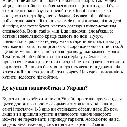
Найчастіше жіночі півчобітки роблять зі шкіри. Такі моделі
міцні, зносостійкі та не бояться вологи. До того ж, як і будь-
яке інше шкіряне взуття, півчобітки жіночі досить легко
очищаються від забруднень. Замша. Замшеві півчобітки,
найчастіше мають більш презентабельний вигляд, ніж моделі
зі шкіри, але потребують частого догляду з використанням
спецзасобів. Вони такі ж міцні, як і шкіряні, але м'якші за
останні і здебільшого краще сідають по нозі. Нубук.
Півчобітки з цього матеріалу мають гарний вигляд, стійкі до
намокання і загалом вирізняються хорошою зносостійкістю. А
ще вони менш вибагливі в плані догляду, ніж замшеві моделі.
Текстиль. Напівчобітки з цього матеріалу найчастіше
призначені тільки для теплої погоди і не захищають власницю
від вологи. З іншого боку, вони досить легкі та підходять під
класичний і повсякденний стиль одягу. Це чудова можливість
купити недорого півчобітки.
Де купити напівчобітки в Україні?
Купити напівчобітки жіночі в Україні простіше простого, для
цього достатньо просто оформити замовлення на нашому
сайті і протягом 1-3 днів ви отримаєте обрану пару. До речі,
якщо ви вирішили купити напівчоботи жіночі недорого
можете не переживати з приводу гарантії. Абсолютно на всі
моделі, незалежно від їхньої ціни діє гарантія 2 місяці.