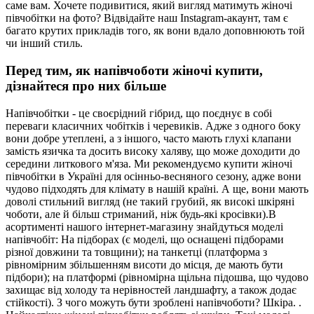
саме вам. Хочете подивитися, який вигляд матимуть жіночі
півчобітки на фото? Відвідайте наш Instagram-акаунт, там є
багато крутих прикладів того, як вони вдало доповнюють той
чи інший стиль.
Перед тим, як напівчоботи жіночі купити,
дізнайтеся про них більше
Напівчобітки - це своєрідний гібрид, що поєднує в собі
переваги класичних чобітків і черевиків. Адже з одного боку
вони добре утеплені, а з іншого, часто мають глухі клапани
замість язичка та досить високу халяву, що може доходити до
середини литкового м'яза. Ми рекомендуємо купити жіночі
півчобітки в Україні для осінньо-весняного сезону, адже вони
чудово підходять для клімату в нашій країні. А ще, вони мають
доволі стильний вигляд (не такий грубий, як високі шкіряні
чоботи, але й більш стриманий, ніж будь-які кросівки).В
асортименті нашого інтернет-магазину знайдуться моделі
напівчобіт: На підборах (є моделі, що оснащені підборами
різної довжини та товщини); на танкетці (платформа з
рівномірним збільшенням висоти до місця, де мають бути
підбори); на платформі (рівномірна щільна підошва, що чудово
захищає від холоду та нерівностей ландшафту, а також додає
стійкості). З чого можуть бути зроблені напівчоботи? Шкіра. .