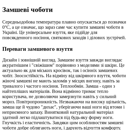
Замшеві чоботи
Середньодобова температура плавно опускається до позначки
0°С, а це означає, що зараз саме час купити замшеві чоботи в
Україні. Це універсальне взуття, яке підійде для
повсякденного носіння, святкових заходів і ділових зустрічей.
Переваги замшевого взуття
Дизайн і зовнішній вигляд. Замшеве взуття завжди виглядає
акуратнішим і "свіжішим" порівняно з моделями зі шкіри. Це
актуально як для міських кросівок, так і осінніх замшевих
чобіт. Зносостійкість. На відміну від шкіряного взуття, чоботи
жіночі замшеві не мають заломів у місцях вигину, навіть за
тривалого і частого носіння. Теплообмін. Замша - один з
найтепліших матеріалів. Вона відмінно тримає тепло
користувача, не дозволяючи замерзнути навіть у сильний
мороз. Повітропроникність. Незважаючи на високу щільність,
замша ще й чудово "дихає", уберігаючи ваші ноги від втоми і
неприємного запаху. Винятковий натуральний матеріал
здатний легко підлаштуватися під будь-яку форму ноги.
Гнучкість і еластичність. Завдяки цим особливостям замшеві
чоботи добре облягають ноги, і дарують відчуття комфорту.