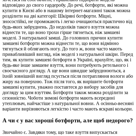
відповідно до свого гардеробу. До речі, ботфорти, які можна
купити в Києві або в нашому інтернет-магазині також можна
розділити на дві категорії: Шкіряні ботфорти. Міцні,
зносостійкі, не промокають і легко очищаються практично від
будь-яких забруднень. До недоліків такого взуття можна
віднести те, що воно трохи гірше тягнеться, ніж замшеві
моделі. З натуральної замші. До головних причин купити
замшеві ботфорти можна віднести те, що вони відмінно
тягнуться й облягають ногу. До того ж, вони часто мають
привабливіший вигляд, ніж моделі з натуральної шкіри. Перед
тим, як купити замшеві ботфорти в Україні, врахуйте, що, як і
будь-яке інше замшеве взуття, вони потребують ретельного і
своєчасного догляду. А ще вони швидше забруднюються, а
їхній зовнішній вигляд псується після потрапляння вологи або
жиру на поверхню. Тож після того, як вирішите ботфорти
замшеві купити, уважно поставтеся до вибору засобів для
догляду за цим взуттям. Ботфорти також можна розділити за
сезонністю. Чоботи зимові ботфорти мають всередині
утеплювач, найчастіше з натуральної вовни. А осінньо-весняні
варіанти вирізняються легкістю і часто мають яскраві кольори.
А чи є у вас хороші ботфорти, але щоб недорого?
Звичайно є. Завдяки тому, що таке взуття випускається