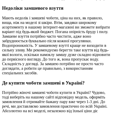
Недоліки замшевого взуття
Мають недолік і замшеві чоботи, ціна на них, як правило,
вища, ніж на моделі зі шкіри. Втім, завдяки широкому
асортименту в нашому інтернет-магазині ви зможете вибрати
варіант під будь-який бюджет. Погана опірність бруду і пилу.
Замшеве взуття потрібно часто чистити, адже воно
забруднюється буквально після кожної прогулянки.
Водопроникність. У замшевому взутті краще не виходити в
сильну зливу. Ми рекомендуємо берегти таке взуття від будь-
якої вологи, оскільки намоклу замшу дуже складно відновити
до первісного вигляду. До того ж, вона пропускає воду.
Складність у догляді. За замшею потрібно не просто часто
доглядати, а робити це правильно, з використанням
спеціальних засобів.
Де купити чоботи замшеві в Україні?
Потрібно жіночі замшеві чоботи купити в Україні? Чудово,
тоді виберіть на нашому сайті відповідну модель, оформіть
замовлення й отримайте бажану пару вже через 1-3 дні. До
речі, ми доставляємо замовлення практично по всій Україні.
Абсолютно на всі моделі, незалежно від їхньої ціни діє