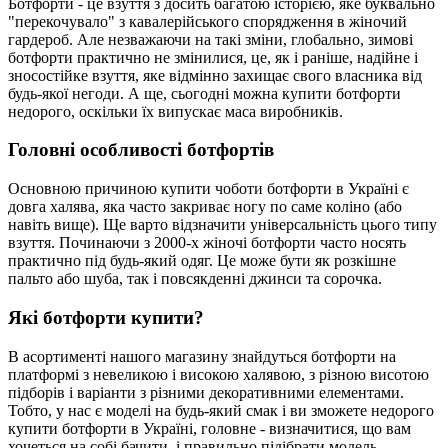
Ботфорти - це взуття з досить багатою історією, яке буквально
"перекочувало" з кавалерійського спорядження в жіночий
гардероб. Але незважаючи на такі зміни, глобально, зимові
ботфорти практично не змінилися, це, як і раніше, надійне і
зносостійке взуття, яке відмінно захищає свого власника від
будь-якої негоди. А ще, сьогодні можна купити ботфорти
недорого, оскільки їх випускає маса виробників.
Головні особливості ботфортів
Основною причиною купити чоботи ботфорти в Україні є
довга халява, яка часто закриває ногу по саме коліно (або
навіть вище). Ще варто відзначити універсальність цього типу
взуття. Починаючи з 2000-х жіночі ботфорти часто носять
практично під будь-який одяг. Це може бути як розкішне
пальто або шуба, так і повсякденні джинси та сорочка.
Які ботфорти купити?
В асортименті нашого магазину знайдуться ботфорти на
платформі з невеликою і високою халявою, з різною висотою
підборів і варіанти з різними декоративними елементами.
Тобто, у нас є моделі на будь-який смак і ви зможете недорого
купити ботфорти в Україні, головне - визначитися, що вам
хочеться на собі бачити, і правильно підібрати модель