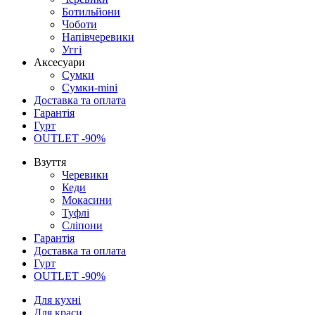
Ботильйони
Чоботи
Напівчеревики
Уггі
Аксесуари
Сумки
Сумки-mini
Доставка та оплата
Гарантія
Гурт
OUTLET -90%
Взуття
Черевики
Кеди
Мокасини
Туфлі
Сліпони
Гарантія
Доставка та оплата
Гурт
OUTLET -90%
Для кухні
Для краси