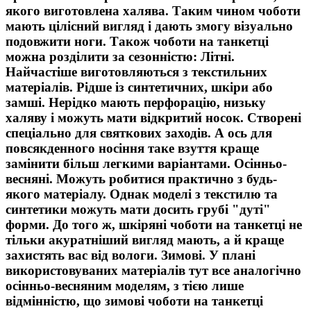
якого виготовлена халява. Таким чином чоботи
мають цілісний вигляд і дають змогу візуально
подовжити ноги. Також чоботи на танкетці
можна розділити за сезонністю: Літні.
Найчастіше виготовляються з текстильних
матеріалів. Рідше із синтетичних, шкіри або
замші. Нерідко мають перфорацію, низьку
халяву і можуть мати відкритий носок. Створені
спеціально для святкових заходів. А ось для
повсякденного носіння таке взуття краще
замінити більш легкими варіантами. Осінньо-
весняні. Можуть робитися практично з будь-
якого матеріалу. Однак моделі з текстилю та
синтетики можуть мати досить грубі "дуті"
форми. До того ж, шкіряні чоботи на танкетці не
тільки акуратніший вигляд мають, а й краще
захистять вас від вологи. Зимові. У плані
використовуваних матеріалів тут все аналогічно
осінньо-весняним моделям, з тією лише
відмінністю, що зимові чоботи на танкетці