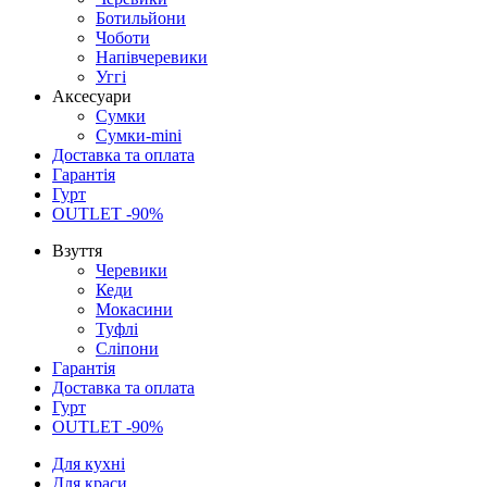
Ботильйони
Чоботи
Напівчеревики
Уггі
Аксесуари
Сумки
Сумки-mini
Доставка та оплата
Гарантія
Гурт
OUTLET -90%
Взуття
Черевики
Кеди
Мокасини
Туфлі
Сліпони
Гарантія
Доставка та оплата
Гурт
OUTLET -90%
Для кухні
Для краси