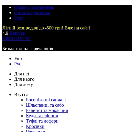
Обмін і повернення
Оплата і доставка
Гурт
Літній розпродаж до -500 грн! Вже на сайті
4.9
Відгуки
0 800 50 97 97
Безкоштовна гаряча лінія
Укр
Рус
Для неї
Для нього
Для дому
Взуття
Босоніжки і сандалі
Шльопанці та сабо
Балетки та мокасини
Кеди та сліпони
Туфлі та лофери
Кросівки
Черевики