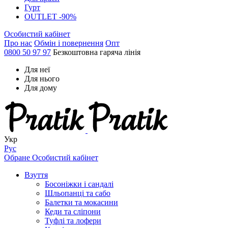
Гурт
OUTLET -90%
Особистий кабінет
Про нас
Обмін і повернення
Опт
0800 50 97 97
Безкоштовна гаряча лінія
Для неї
Для нього
Для дому
Укр
Рус
Обране
Особистий кабінет
Взуття
Босоніжки і сандалі
Шльопанці та сабо
Балетки та мокасини
Кеди та сліпони
Туфлі та лофери