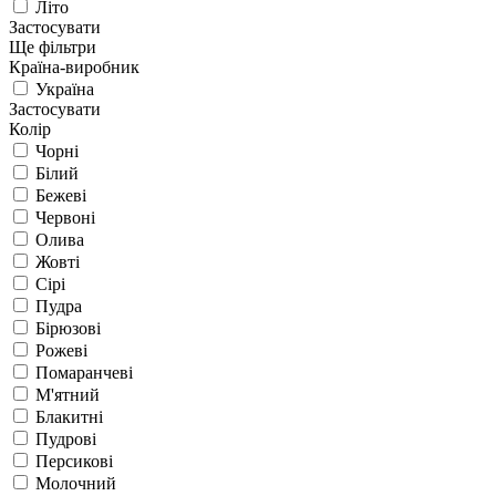
Літо
Застосувати
Ще фільтри
Країна-виробник
Україна
Застосувати
Колір
Чорні
Білий
Бежеві
Червоні
Олива
Жовті
Сірі
Пудра
Бірюзові
Рожеві
Помаранчеві
М'ятний
Блакитні
Пудрові
Персикові
Молочний